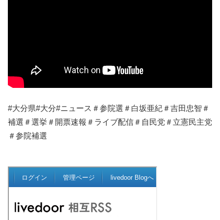
#大分県#大分#ニュース＃参院選＃白坂亜紀＃吉田忠智＃
補選＃選挙＃開票速報＃ライブ配信＃自民党＃立憲民主党
＃参院補選