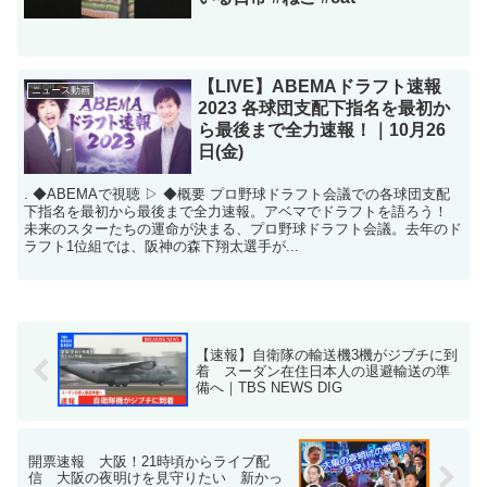
【LIVE】ABEMAドラフト速報
ニュース動画
2023 各球団支配下指名を最初か
ら最後まで全力速報！｜10月26
日(金)
. ◆ABEMAで視聴 ▷ ◆概要 プロ野球ドラフト会議での各球団支配
下指名を最初から最後まで全力速報。アベマでドラフトを語ろう！
未来のスターたちの運命が決まる、プロ野球ドラフト会議。去年のド
ラフト1位組では、阪神の森下翔太選手が...
【速報】自衛隊の輸送機3機がジブチに到
着 スーダン在住日本人の退避輸送の準
備へ｜TBS NEWS DIG
開票速報 大阪！21時頃からライブ配
信 大阪の夜明けを見守りたい 新かっ