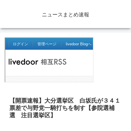
ニュースまとめ速報
【開票速報】大分選挙区 白坂氏が３４１
票差で与野党一騎打ちを制す【参院選補
選 注目選挙区】