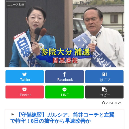
ニュース動画
Twitter
Facebook
はてブ
Pocket
LINE
コピー
2023.04.24
【守備練習】ガルシア、筒井コーチと左翼
で特守！8日の拙守から早速改善か