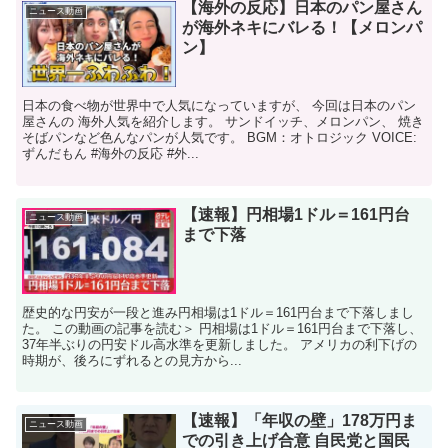
【海外の反応】日本のパン屋さん
ニュース動画
が海外ネキにバレる！【メロンパ
ン】
日本の食べ物が世界中で人気になっていますが、 今回は日本のパン
屋さんの 海外人気を紹介します。 サンドイッチ、メロンパン、 焼き
そばパンなど色んなパンが人気です。 BGM：オトロジック VOICE:
ずんだもん #海外の反応 #外...
【速報】円相場1ドル＝161円台
ニュース動画
まで下落
歴史的な円安が一段と進み円相場は1ドル＝161円台まで下落しまし
た。 この動画の記事を読む＞ 円相場は1ドル＝161円台まで下落し、
37年半ぶりの円安ドル高水準を更新しました。 アメリカの利下げの
時期が、後ろにずれるとの見方から...
【速報】「年収の壁」178万円ま
ニュース動画
での引き上げ合意 自民党と国民