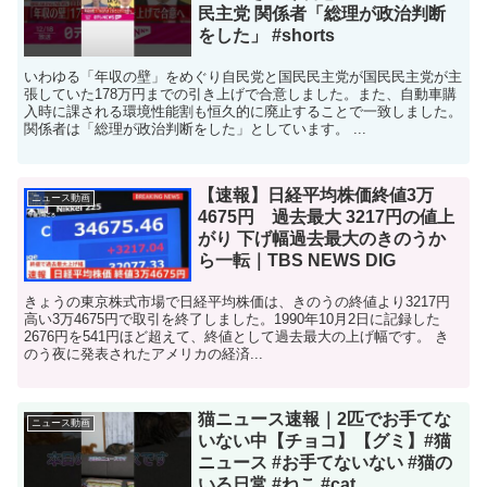
民主党 関係者「総理が政治判断
をした」 #shorts
いわゆる「年収の壁」をめぐり自民党と国民民主党が国民民主党が主
張していた178万円までの引き上げで合意しました。また、自動車購
入時に課される環境性能割も恒久的に廃止することで一致しました。
関係者は「総理が政治判断をした」としています。 ...
【速報】日経平均株価終値3万
ニュース動画
4675円 過去最大 3217円の値上
がり 下げ幅過去最大のきのうか
ら一転｜TBS NEWS DIG
きょうの東京株式市場で日経平均株価は、きのうの終値より3217円
高い3万4675円で取引を終了しました。1990年10月2日に記録した
2676円を541円ほど超えて、終値として過去最大の上げ幅です。 き
のう夜に発表されたアメリカの経済...
猫ニュース速報｜2匹でお手てな
ニュース動画
いない中【チョコ】【グミ】#猫
ニュース #お手てないない #猫の
いる日常 #ねこ #cat