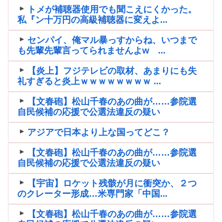
トメが補聴器使用でも聞こえにくかった。
私『ン十万円の高級補聴器に変えよ...
センパイ、俺マル暴っすからね、いつまで
も先輩先輩言ってられませんよw ...
【炎上】フジテレビの取材、あまりにも失
礼すぎると炎上ｗｗｗｗｗｗｗｗ ...
【文春砲】松山千春のあの曲が……参院選
自民候補の応援で公選法違反の疑い
アジアで日本より上な国ってどこ？
【文春砲】松山千春のあの曲が……参院選
自民候補の応援で公選法違反の疑い
【宇宙】ロケット残骸が月に衝突か、２つ
のクレーター形成…米専門家「中国...
【文春砲】松山千春のあの曲が……参院選