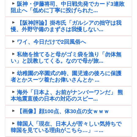
阪神・伊藤将司、中日戦先発でカード3連敗
阻止へ「低めに丁寧に投げられた...
【阪神評論】掛布氏「ガルシアの拙守は我
慢、外野守備のまずさは我慢しない...
ワイ、今日だけで2回風俗へ
私物を捨てると母がゴミ袋を漁り「勿体無
い」と説教してくる。なので母が旅...
幼稚園の卒園式の時、園児達の後ろに保護
者とかスーツ着たお偉いさんとか ...
海外「日本よ、お前がナンバーワンだ」 熊
本地震直後の日本の対応のスピー...
【画像】顔100点、体30点の女ｗｗｗ
韓国人「現在、日本人が苦々しい気持ちで
韓国を見ている理由がこちら…」→...