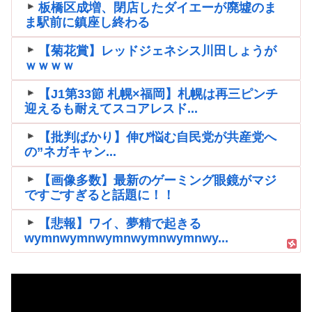
板橋区成増、閉店したダイエーが廃墟のま
ま駅前に鎮座し終わる
【菊花賞】レッドジェネシス川田しょうが
ｗｗｗｗ
【J1第33節 札幌×福岡】札幌は再三ピンチ
迎えるも耐えてスコアレスド...
【批判ばかり】伸び悩む自民党が共産党へ
の”ネガキャン...
【画像多数】最新のゲーミング眼鏡がマジ
ですごすぎると話題に！！
【悲報】ワイ、夢精で起きる
wymnwymnwymnwymnwymnwy...