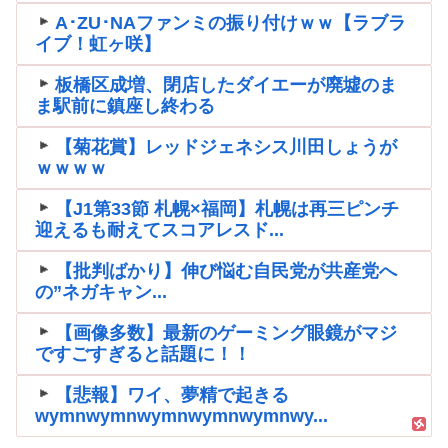
A･ZU･NAファンミの振り付けｗｗ【ラブラ
イブ！虹ヶ咲】
板橋区成増、閉店したダイエーが廃墟のま
ま駅前に鎮座し終わる
【菊花賞】レッドジェネシス川田しょうが
ｗｗｗｗ
【J1第33節 札幌×福岡】札幌は再三ピンチ
迎えるも耐えてスコアレスド...
【批判ばかり】伸び悩む自民党が共産党へ
の”ネガキャン...
【画像多数】最新のゲーミング眼鏡がマジ
ですごすぎると話題に！！
【悲報】ワイ、夢精で起きる
wymnwymnwymnwymnwymnwy...