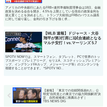
アメリカの中央銀行にあたるFRB=連邦準備制度理事会は18日、金融
政策を決める会合を開き、4.5%を上限としている現在の政策金利を
据え置くことを決めました。 トランプ大統領はFRBのパウエル議長
に対して繰り返し、金利の引き下げを強く求...
【MLB 速報】ドジャース・大谷
ニュース動画
翔平が第3打席に3試合連続となる
マルチ安打！vs.マーリンズ 5.7
SPOTV NOWでは、スマートフォン、タブレット、PCで世界のトッ
プスポーツ（プレミアリーグ、セリエA、スコティッシュプレミアシ
ップ、イングランドFAカップ、メジャーリーグ等）のコンテンツを
視聴することができます。 *SPOTV NO...
【速報】「東京での信頼関係崩れた」公
明党“自民党との東京での協力関係解消”決
定 自民候補者に推薦出さず｜
TBS NEWS DIG