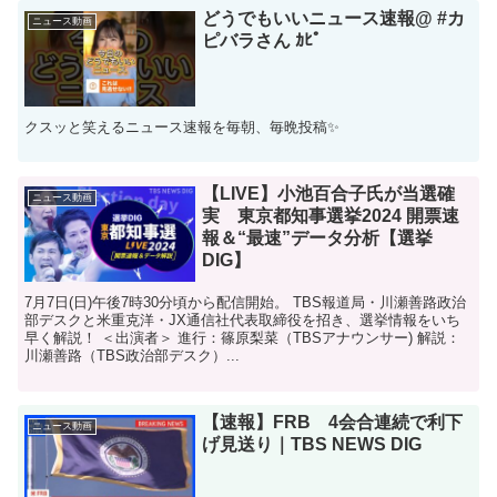
どうでもいいニュース速報@ #カ
ニュース動画
ピバラさん ｶﾋﾟ
クスッと笑えるニュース速報を毎朝、毎晩投稿✨
【LIVE】小池百合子氏が当選確
ニュース動画
実 東京都知事選挙2024 開票速
報＆“最速”データ分析【選挙
DIG】
7月7日(日)午後7時30分頃から配信開始。 TBS報道局・川瀬善路政治
部デスクと米重克洋・JX通信社代表取締役を招き、選挙情報をいち
早く解説！ ＜出演者＞ 進行：篠原梨菜（TBSアナウンサー) 解説：
川瀬善路（TBS政治部デスク）...
【速報】FRB 4会合連続で利下
ニュース動画
げ見送り｜TBS NEWS DIG