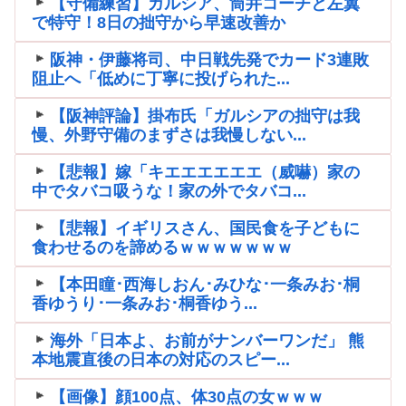
【守備練習】ガルシア、筒井コーチと左翼
で特守！8日の拙守から早速改善か
阪神・伊藤将司、中日戦先発でカード3連敗
阻止へ「低めに丁寧に投げられた...
【阪神評論】掛布氏「ガルシアの拙守は我
慢、外野守備のまずさは我慢しない...
【悲報】嫁「キエエエエエエ（威嚇）家の
中でタバコ吸うな！家の外でタバコ...
【悲報】イギリスさん、国民食を子どもに
食わせるのを諦めるｗｗｗｗｗｗｗ
【本田瞳･西海しおん･みひな･一条みお･桐
香ゆうり･一条みお･桐香ゆう...
海外「日本よ、お前がナンバーワンだ」 熊
本地震直後の日本の対応のスピー...
【画像】顔100点、体30点の女ｗｗｗ