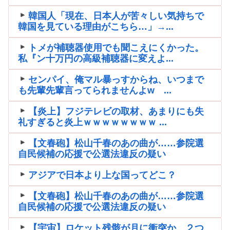
韓国人「現在、日本人が苦々しい気持ちで
韓国を見ている理由がこちら…」→...
トメが補聴器使用でも聞こえにくかった。
私『ン十万円の高級補聴器に変えよ...
センパイ、俺マル暴っすからね、いつまで
も先輩先輩言ってられませんよw ...
【炎上】フジテレビの取材、あまりにも失
礼すぎると炎上ｗｗｗｗｗｗｗｗ ...
【文春砲】松山千春のあの曲が……参院選
自民候補の応援で公選法違反の疑い
アジアで日本より上な国ってどこ？
【文春砲】松山千春のあの曲が……参院選
自民候補の応援で公選法違反の疑い
【宇宙】ロケット残骸が月に衝突か、２つ