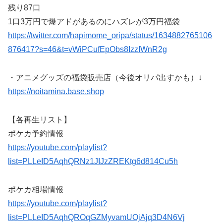
残り87口
1口3万円で爆アドがあるのにハズレが3万円福袋
https://twitter.com/hapimome_oripa/status/1634882765106
876417?s=46&t=vWiPCufEpObs8IzzIWnR2g
・アニメグッズの福袋販売店（今後オリパ出すかも）↓
https://noitamina.base.shop
【各再生リスト】
ポケカ予約情報
https://youtube.com/playlist?
list=PLLeID5AqhQRNz1JIJzZREKtg6d814Cu5h
ポケカ相場情報
https://youtube.com/playlist?
list=PLLeID5AqhQROqGZMyvamUOjAjq3D4N6Vj