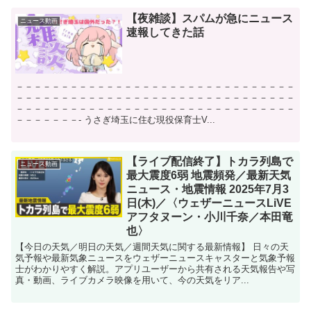
【夜雑談】スパムが急にニュース
ニュース動画
速報してきた話
－－－－－－－－－－－－－－－－－－－－－－－－－－－－－－－
－－－－－－－－－－－－－－－－－－－－－－－－－－－－－－－
－－－－－－－－－－－－－－－－－－－－－－－－－－－－－－－
－－－－－－－- うさぎ埼玉に住む現役保育士V...
【ライブ配信終了】トカラ列島で
ニュース動画
最大震度6弱 地震頻発／最新天気
ニュース・地震情報 2025年7月3
日(木)／〈ウェザーニュースLiVE
アフタヌーン・小川千奈／本田竜
也〉
【今日の天気／明日の天気／週間天気に関する最新情報】 日々の天
気予報や最新気象ニュースをウェザーニュースキャスターと気象予報
士がわかりやすく解説。アプリユーザーから共有される天気報告や写
真・動画、ライブカメラ映像を用いて、今の天気をリア...