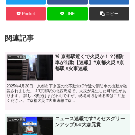
Pocket
LINE
コピー
関連記事
🚨 京都駅近くで火災か！？消防
ニュース動画
車が出動【速報】#京都火災 #京
都駅 #火事速報
2025年4月20日、京都市下京区の北不動堂町付近で消防車の出動が確
認されました。 JR京都駅の北西周辺で、火災が発生した可能性があ
ります。 詳しい状況はまだ不明ですが、現場周辺を通る際はご注意
ください。 #京都火災 #火事速報 #京...
ニュース速報です#ミセスグリー
ニュース動画
ンアップル#大森元貴