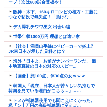
ーブ！次は600試合登板や！
阪神・木下、160キロコンビの相方・工藤に
つなぐ粘投で無失点！「負けな...
デカ爆乳チワワ巫女 出会い編
世帯年収1000万円 理想とは遠い家
【社会】満員山手線にベビーカーで炎上⁉
JR東日本が示した見解とは？
海外「日本よ、お前がナンバーワンだ」 熊
本地震直後の日本の対応のスピー...
【画像】顔100点、体30点の女ｗｗｗ
韓国人「現在、日本人が苦々しい気持ちで
韓国を見ている理由がこちら…」→...
トメが補聴器使用でも聞こえにくかった。
私『ン十万円の高級補聴器に変えよ...