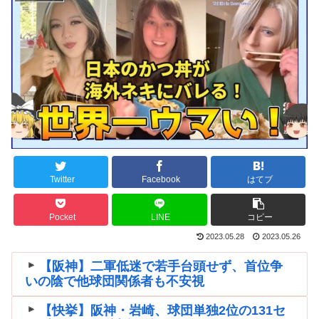
Twitter
Facebook
はてブ
Pocket
LINE
コピー
2023.05.28
2023.05.26
【阪神】二軍低迷で若手台頭せず、首位争
いの陰で他球団関係者も不安視
【快挙】阪神・岩崎、球団単独2位の131セ