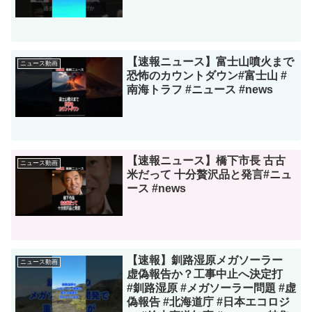
【速報ニュース】富士山噴火まで
ニュース動画
恐怖のカウントダウン#富士山 #
南海トラフ #ニュース #news
【速報ニュース】橋下市長 古古
ニュース動画
米だって 十分贅沢品と発言#ニュ
ース #news
【速報】釧路湿原メガソーラー
ニュース動画
虚偽報告か？工事中止へ決定打
#釧路湿原 #メガソーラー問題 #虚
偽報告 #北海道庁 #日本エコロジ