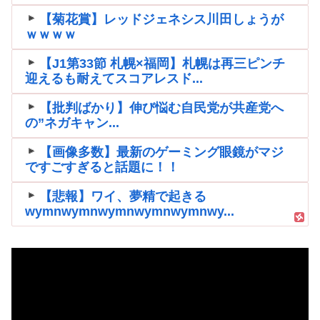
【菊花賞】レッドジェネシス川田しょうが
ｗｗｗｗ
【J1第33節 札幌×福岡】札幌は再三ピンチ
迎えるも耐えてスコアレスド...
【批判ばかり】伸び悩む自民党が共産党へ
の”ネガキャン...
【画像多数】最新のゲーミング眼鏡がマジ
ですごすぎると話題に！！
【悲報】ワイ、夢精で起きる
wymnwymnwymnwymnwymnwy...