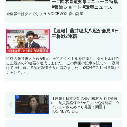
ー #鈴木直道知事 #ニュース特集
#報道ショート #環境ニュース
虚偽報告はダメでしょう VOICEVOX:青山龍星
【速報】藤井聡太八冠が会見 8日
ニュース動画
王将戦3連覇
将棋の藤井聡太八冠が8日、王将のタイトルを防衛し、タイトル戦で
史上最多の20連覇を達成しました。 この動画の記事を読む＞ 一夜明
けて9日、藤井八冠が記者会見に臨みました。 (2024年2月9日放送) 📌
チャンネル...
【速報】日本維新の会が梅村みずほ議員
に「党員資格停止6か月」の処分発表 ウ
ィシュマさんめぐり発言で問題｜
TBS NEWS DIG