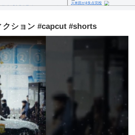
ス米田が4失点完投
1日(火)「東北楽天ゴールデンイーグル
Powered by livedoor 相互
反の疑い
クション #capcut #shorts