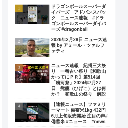
ドラゴンボールスーパーダ
イバーズ アドバンスパッ
ク ニュース速報 #ドラ
ゴンボールスーパーダイバ
ーズ #dragonball
2026年2月28日 ニュース速
報 by アミール・ツァルフ
ァティ
ニュース速報 紀州三大祭
り 一番古い祭り【和歌山
かってにＰＲ】第514回
「粉河祭」2024年7月27
日 髭籠（ひげこ）とは何
か？ 和歌山の祭り 解説
【速報ニュース】ファミリ
ーマート 備蓄米1kg 432円
6月上旬販売開始 注目の声#
備蓄米 #ニュース #news