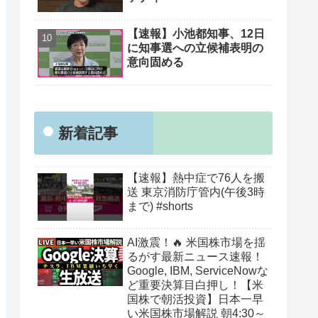
【速報】小池都知事、12日
に知事選への立候補表明の
意向固める
新着記事
【速報】熱中症で76人を搬
送 東京消防庁管内(午後3時
まで) #shorts
AI激震！🔥 米国株市場を揺
るがす最新ニュース速報！
Google, IBM, ServiceNowな
ど重要決算目白押し！【米
国株で朝活投資】日本一早
い米国株市場解説 朝4:30～