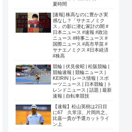
夏時間
[速報] 株高なのに豊かさ実
感なし？「サナエノミク
ス」の影に潜む家計の闇 #
日本ニュース #速報 #政治
ニュース #時事ニュース #
国際ニュース #高市早苗 #
サナエノミクス #日本経済
#株高
競輪 | 伏見俊昭 | 松阪競輪 |
競輪速報 | 競輪ニュース |
KEIRIN | レース情報 | スポ
ーツニュース | 日本競輪 | ト
レンドニュース | 話題 | 最新
速報 | 自転車競技
【速報】松山英樹は2日目
に67 久常涼、片岡尚之、
比嘉一貴が予選カットライ
ン上