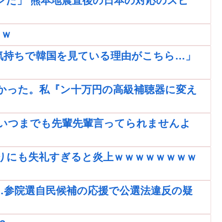
ンだ」 熊本地震直後の日本の対応のスピ
ｗｗ
気持ちで韓国を見ている理由がこちら…」
かった。私『ン十万円の高級補聴器に変え
いつまでも先輩先輩言ってられませんよ
りにも失礼すぎると炎上ｗｗｗｗｗｗｗｗ
…参院選自民候補の応援で公選法違反の疑