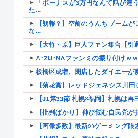
「ボーナスが3万円なんて話が違う
た...
【朗報？】空前のうんちブームが
な...
【大竹・原】巨人ファン集合【引退】
A･ZU･NAファンミの振り付け
板橋区成増、閉店したダイエーが
【菊花賞】レッドジェネシス川田
【J1第33節 札幌×福岡】札幌は
【批判ばかり】伸び悩む自民党が共産
【画像多数】最新のゲーミング眼