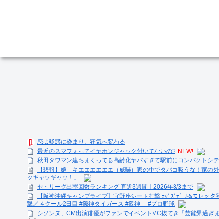
恋は疑惑に染まり、狂気へ変わる
最近のスマフォってイヤホンジャック付いてないの?
NEW!
秋田タワマン建ちまくってる高齢化ヤバすぎて駅前にコンパクトシティ
【悲報】嫁「キエエエエエエ（威嚇）家の中でタバコ吸うな！家の外
ッギャッギャッ！」
セ・リーグ出塁回数ランキング 直近3週間｜2026年8/3まで
【阪神沖縄キャンプライブ】宜野座シート打撃 ﾗｸﾞｽﾞﾃﾞｰﾙ&モレッタ
撃✅ ４クール2日目 #阪神タイガース #阪神 #プロ野球
シソンヌ、CM出演俳優がファンでイベントMC抜てき「芸能界過ぎ