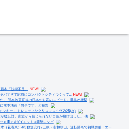
 藤本「技術不足」
NEW!
ヤバすぎて駅前にコンパクトシティつくって...
NEW!
だ」 熊本地震直後の日本の対応のスピードに世界が衝撃
に熊本地震「無事です」と報告
ンキー』 トレンディなクリスマスイヴ 2/25(水)
族が猛反対。家族から信じられない言葉が飛び出した… 他
️🍫✨ #ダイエット #簡単レシピ
々木（花巻東）4打数無安打2三振・市和歌山、逆転勝ちで初戦突破！エー