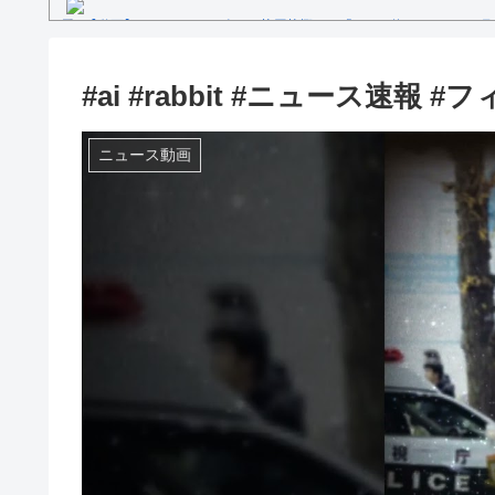
【動画】セレモニアルピッチ 菅原茉椰さん「とても悔しいです」7月
ス×千葉ロッテマリーンズ」
糖尿病になる原因、もしも糖尿病にかかってしまったら？
【文春砲】松山千春のあの曲が……参院選自民候補の応援で公選法違
#ai #rabbit #ニュース速報 #フィ
Powered by livedoor 相互RSS
ニュース動画