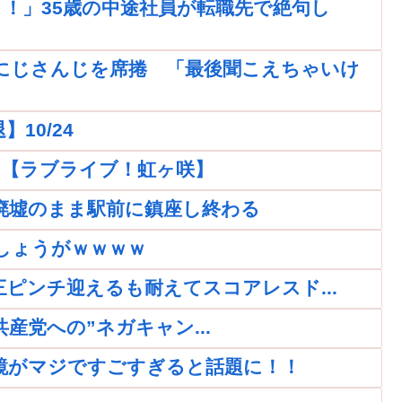
！」35歳の中途社員が転職先で絶句し
にじさんじを席捲 「最後聞こえちゃいけ
10/24
ｗｗ【ラブライブ！虹ヶ咲】
廃墟のまま駅前に鎮座し終わる
しょうがｗｗｗｗ
再三ピンチ迎えるも耐えてスコアレスド...
党への”ネガキャン...
鏡がマジですごすぎると話題に！！