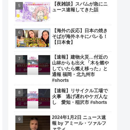
【夜雑談】スパムが急にニ
ュース速報してきた話
【海外の反応】日本の焼き
そばが海外ネキにバレる！
【日本食】
【速報】建物火災…付近の
山林からも出火 「木を燃や
していたら燃え移った」と
通報 福岡・北九州市
#shorts
【速報】リサイクル工場で
火事 逃げ遅れやケガ人な
し 愛知・稲沢市 #shorts
2024年1月2日 ニュース速
報 by アミール・ツァルフ
ァティ