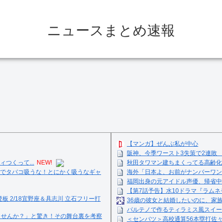
ニュースまとめ速報
【マンガ】ぜんぶ私が中心
阪神、今季ワースト3失策で2連敗
つくって...
NEW!
秋田タワマン建ちまくってる高齢化
でタバコ吸うな！とにかく吸うなギャ
海外「日本よ、お前がナンバーワン
福岡出身の元アイドル声優、帰省中
【第7話予告】水10ドラマ『ラムネモ
登板 2/18宜野座＆具志川 立石フリー打
36歳の彼女と結婚したいのに、家
パルテノで作るティラミス風スイーツ☺
ませんか？」と驚き！その舞台裏を考察
＜センバツ＞高校通算56本塁打佐