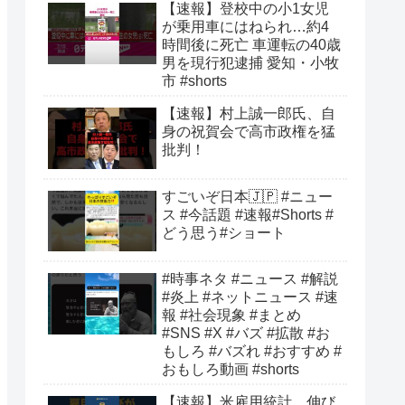
【速報】登校中の小1女児
が乗用車にはねられ…約4
時間後に死亡 車運転の40歳
男を現行犯逮捕 愛知・小牧
市 #shorts
【速報】村上誠一郎氏、自
身の祝賀会で高市政権を猛
批判！
すごいぞ日本🇯🇵 #ニュー
ス #今話題 #速報#Shorts #
どう思う#ショート
#時事ネタ #ニュース #解説
#炎上 #ネットニュース #速
報 #社会現象 #まとめ
#SNS #X #バズ #拡散 #お
もしろ #バズれ #おすすめ #
おもしろ動画 #shorts
【速報】米雇用統計、伸び