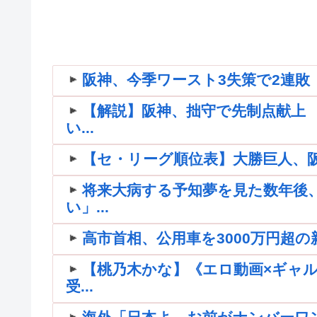
阪神、今季ワースト3失策で2連敗
【解説】阪神、拙守で先制点献上
い...
【セ・リーグ順位表】大勝巨人、阪神
将来大病する予知夢を見た数年後
い」...
高市首相、公用車を3000万円超の
【桃乃木かな】《エロ動画×ギャ
受...