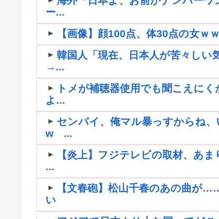
海外「日本よ、お前がナンバーワ
ー...
【画像】顔100点、体30点の女ｗ
韓国人「現在、日本人が苦々しい
→...
トメが補聴器使用でも聞こえにく
よ...
センパイ、俺マル暴っすからね、
w ...
【炎上】フジテレビの取材、あま
...
【文春砲】松山千春のあの曲が…
い