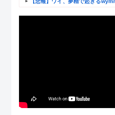
【悲報】ワイ、夢精で起きるwymnwym