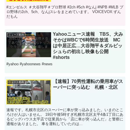
#エンゼルス ＃大谷翔平＃プロ野球 #2ch #5ch #なんj #NPB #MLB プ
ロ野球の2ch、5ch、なんjスレをまとめています。 VOICEVOX:ずん
だもん
Yahooニュース速報 TBS、大み
ニュース動画
そかはWBCで6時間生放送 MC
は中居正広…大谷翔平＆ダルビッ
シュらの初出し映像も公開
#shorts
#yahoo #yahoonews #news
【速報】70男性運転の乗用車がス
ニュース動画
ーパーに突っ込む 札幌・北区
速報です。札幌市北区のスーパーに車が突っ込みました。いまのとこ
ろけが人はいません。 19日午後5時すぎ札幌市北区太平4条1丁目にあ
るビッグハウス太平店で従業員から「店に車が突っ込んだ」と警察に
通報がありました。 車を運転していたのは...