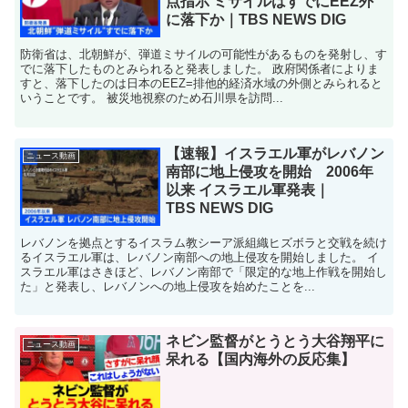
点指示 ミサイルはすでにEEZ外
に落下か｜TBS NEWS DIG
防衛省は、北朝鮮が、弾道ミサイルの可能性があるものを発射し、す
でに落下したものとみられると発表しました。 政府関係者によりま
すと、落下したのは日本のEEZ=排他的経済水域の外側とみられると
いうことです。 被災地視察のため石川県を訪問...
【速報】イスラエル軍がレバノン
ニュース動画
南部に地上侵攻を開始 2006年
以来 イスラエル軍発表｜
TBS NEWS DIG
レバノンを拠点とするイスラム教シーア派組織ヒズボラと交戦を続け
るイスラエル軍は、レバノン南部への地上侵攻を開始しました。 イ
スラエル軍はさきほど、レバノン南部で「限定的な地上作戦を開始し
た」と発表し、レバノンへの地上侵攻を始めたことを...
ネビン監督がとうとう大谷翔平に
ニュース動画
呆れる【国内海外の反応集】