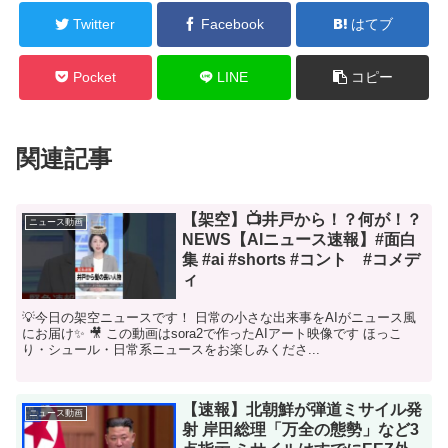
Twitter
Facebook
はてブ
Pocket
LINE
コピー
関連記事
【架空】📺井戸から！？何が！？
ニュース動画
NEWS【AIニュース速報】#面白
集 #ai #shorts #コント #コメデ
ィ
💡今日の架空ニュースです！ 日常の小さな出来事をAIがニュース風
にお届け✨ 🎥 この動画はsora2で作ったAIアート映像です ほっこ
り・シュール・日常系ニュースをお楽しみくださ...
【速報】北朝鮮が弾道ミサイル発
ニュース動画
射 岸田総理「万全の態勢」など3