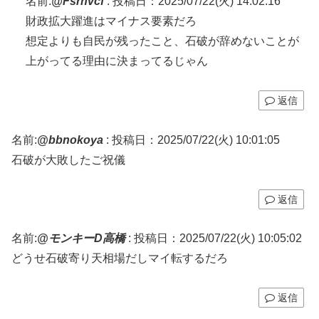
名前:
@Fsrhvcf
:
投稿日：2025/07/22(火) 14:02:16
財政拡大躍進はマイナス要素だろ
想定よりも自民が残ったこと、石破が辞めないことが
上がってる理由に決まってるじゃん
返信
名前:
@bbnokoya
:
投稿日：2025/07/22(火) 10:01:05
石破が大敗したご祝儀
返信
名前:
@モンキーD高橋
:
投稿日：2025/07/22(火) 10:05:02
どうせ石破寄り天相場だしマイ転するだろ
返信