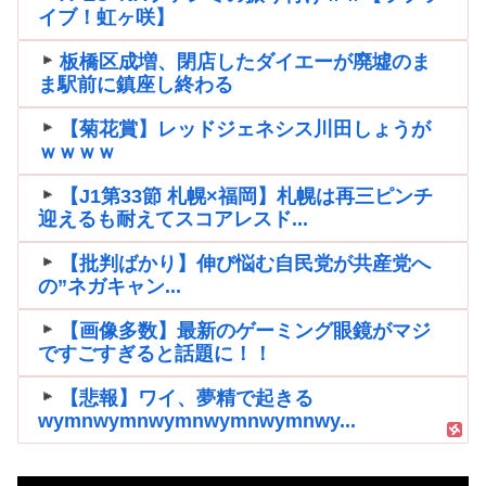
イブ！虹ヶ咲】
板橋区成増、閉店したダイエーが廃墟のま
ま駅前に鎮座し終わる
【菊花賞】レッドジェネシス川田しょうが
ｗｗｗｗ
【J1第33節 札幌×福岡】札幌は再三ピンチ
迎えるも耐えてスコアレスド...
【批判ばかり】伸び悩む自民党が共産党へ
の”ネガキャン...
【画像多数】最新のゲーミング眼鏡がマジ
ですごすぎると話題に！！
【悲報】ワイ、夢精で起きる
wymnwymnwymnwymnwymnwy...