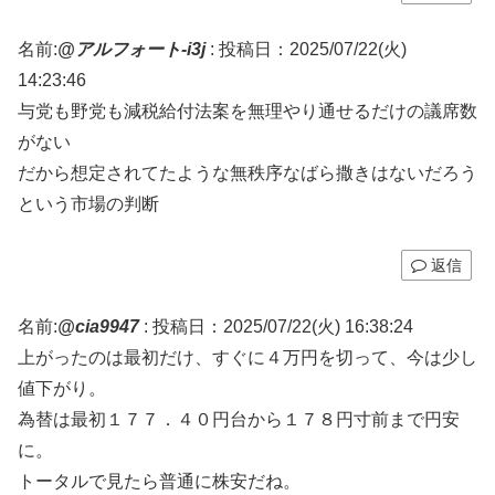
名前:
@アルフォート-i3j
:
投稿日：2025/07/22(火)
14:23:46
与党も野党も減税給付法案を無理やり通せるだけの議席数
がない
だから想定されてたような無秩序なばら撒きはないだろう
という市場の判断
返信
名前:
@cia9947
:
投稿日：2025/07/22(火) 16:38:24
上がったのは最初だけ、すぐに４万円を切って、今は少し
値下がり。
為替は最初１７７．４０円台から１７８円寸前まで円安
に。
トータルで見たら普通に株安だね。