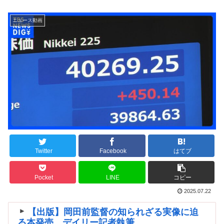
ニュース動画
Twitter
Facebook
はてブ
Pocket
LINE
コピー
2025.07.22
【出版】岡田前監督の知られざる実像に迫
る本発売、デイリー記者執筆