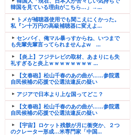
韓国人「現在、日本人が苦々しい気持ちで
韓国を見ている理由がこちら…」→...
トメが補聴器使用でも聞こえにくかった。
私『ン十万円の高級補聴器に変えよ...
センパイ、俺マル暴っすからね、いつまで
も先輩先輩言ってられませんよw ...
【炎上】フジテレビの取材、あまりにも失
礼すぎると炎上ｗｗｗｗｗｗｗｗ ...
【文春砲】松山千春のあの曲が……参院選
自民候補の応援で公選法違反の疑い
アジアで日本より上な国ってどこ？
【文春砲】松山千春のあの曲が……参院選
自民候補の応援で公選法違反の疑い
【宇宙】ロケット残骸が月に衝突か、２つ
のクレーター形成…米専門家「中国...