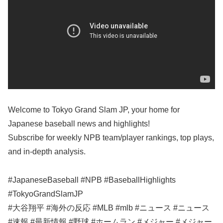
Welcome to Tokyo Grand Slam JP, your home for
Japanese baseball news and highlights!
Subscribe for weekly NPB team/player rankings, top plays,
and in-depth analysis.
#JapaneseBaseball #NPB #BaseballHighlights
#TokyoGrandSlamJP
#大谷翔平 #海外の反応 #MLB #mlb #ニュース #ニュース
#速報 #最新情報 #野球 #ホームラン #メジャー #メジャー