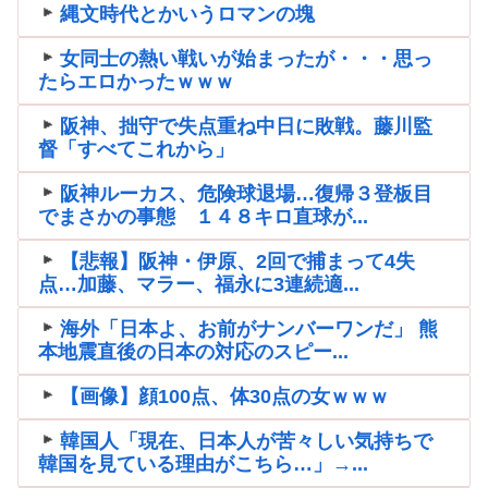
縄文時代とかいうロマンの塊
女同士の熱い戦いが始まったが・・・思っ
たらエロかったｗｗｗ
阪神、拙守で失点重ね中日に敗戦。藤川監
督「すべてこれから」
阪神ルーカス、危険球退場…復帰３登板目
でまさかの事態 １４８キロ直球が...
【悲報】阪神・伊原、2回で捕まって4失
点…加藤、マラー、福永に3連続適...
海外「日本よ、お前がナンバーワンだ」 熊
本地震直後の日本の対応のスピー...
【画像】顔100点、体30点の女ｗｗｗ
韓国人「現在、日本人が苦々しい気持ちで
韓国を見ている理由がこちら…」→...