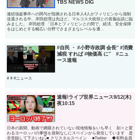
TBS NEWS DIG
連続強盗事件への関与が指摘される日本人4人がフィリピンから強制
送還される中、岸田総理は先ほど、マルコス大統領との首脳会談に臨
みました。 岸田総理 「日本とフィリピンとの間で、経済、安全保障
をはじめとする幅広い分野でさまざまなレベルを通...
#自民 ・ #小野寺政調 会長“ #消費
ニュース動画
減税 すれば #物価高 に” #ニュ
ース速報
# # #ニュース
速報!ライブ世界ニュース9/12(木)
ニュース動画
夜10:15
日本の新聞、動画で網羅されていない現地情報をいち早く 刻々と変
わるヨーロッパの事情を規制なしにスペインから発信しています 是
非登録して下さいね👇■ クリスタルスペイン ■Twitter ◆有料会員