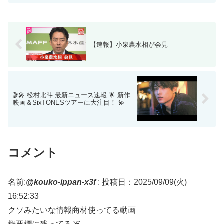
【速報】小泉農水相が会見
🎬🎤 松村北斗 最新ニュース速報 🌟 新作
映画＆SixTONESツアーに大注目！ 💫
コメント
名前:
@kouko-ippan-x3f
:
投稿日：2025/09/09(火)
16:52:33
クソみたいな情報商材使ってる動画