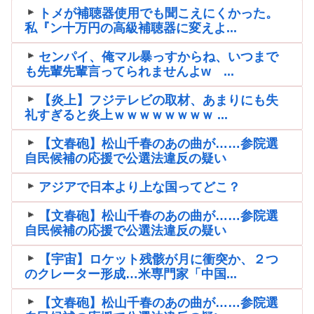
トメが補聴器使用でも聞こえにくかった。
私『ン十万円の高級補聴器に変えよ...
センパイ、俺マル暴っすからね、いつまで
も先輩先輩言ってられませんよw ...
【炎上】フジテレビの取材、あまりにも失
礼すぎると炎上ｗｗｗｗｗｗｗｗ ...
【文春砲】松山千春のあの曲が……参院選
自民候補の応援で公選法違反の疑い
アジアで日本より上な国ってどこ？
【文春砲】松山千春のあの曲が……参院選
自民候補の応援で公選法違反の疑い
【宇宙】ロケット残骸が月に衝突か、２つ
のクレーター形成…米専門家「中国...
【文春砲】松山千春のあの曲が……参院選