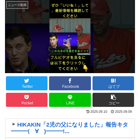
ニュース動画
Twitter
Facebook
はてブ
Pocket
LINE
コピー
2025.09.10
2025.09.09
HIKAKIN「2児の父になりました」報告キタ
━━━(゚∀゚)━━━!...