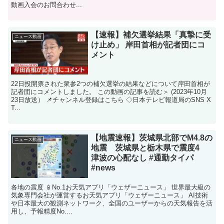
動画入会のお問合わせ...
【速報】補欠選挙結果「真摯に受
ニュース動画
け止め」 岸田首相が記者団にコ
メント
22日投開票された衆参2つの補欠選挙の結果などについて岸田首相が
記者団にコメントしました。 この動画の記事を読む＞ (2023年10月
23日放送） 📌チャンネル登録はこちら ◇日本テレビ報道局のSNS X
T...
【地震速報】茨城県北部でM4.8の
ニュース動画
地震 茨城県と栃木県で震度4
津波の心配なし #通勤タイパ
#news
各地の震度 📱No.1お天気アプリ「ウェザーニュース」 世界最大級の
気象専門会社が運営するお天気アプリ「ウェザーニュース」 AI技術
や日本最大の観測ネットワーク、全国のユーザーからの天気報告を活
用し、予報精度No....