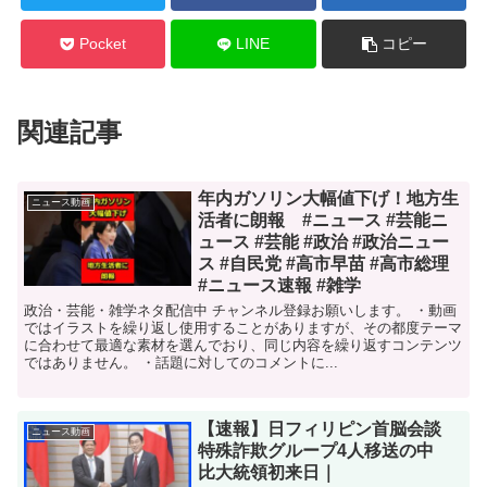
Pocket
LINE
コピー
関連記事
年内ガソリン大幅値下げ！地方生
ニュース動画
活者に朗報 #ニュース #芸能ニ
ュース #芸能 #政治 #政治ニュー
ス #自民党 #高市早苗 #高市総理
#ニュース速報 #雑学
政治・芸能・雑学ネタ配信中 チャンネル登録お願いします。 ・動画
ではイラストを繰り返し使用することがありますが、その都度テーマ
に合わせて最適な素材を選んでおり、同じ内容を繰り返すコンテンツ
ではありません。 ・話題に対してのコメントに...
【速報】日フィリピン首脳会談
ニュース動画
特殊詐欺グループ4人移送の中
比大統領初来日｜