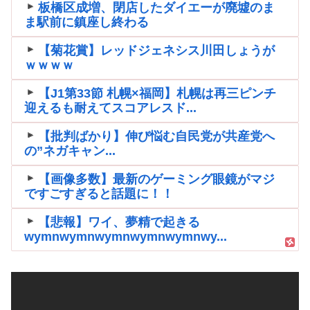
板橋区成増、閉店したダイエーが廃墟のま
ま駅前に鎮座し終わる
【菊花賞】レッドジェネシス川田しょうが
ｗｗｗｗ
【J1第33節 札幌×福岡】札幌は再三ピンチ
迎えるも耐えてスコアレスド...
【批判ばかり】伸び悩む自民党が共産党へ
の”ネガキャン...
【画像多数】最新のゲーミング眼鏡がマジ
ですごすぎると話題に！！
【悲報】ワイ、夢精で起きる
wymnwymnwymnwymnwymnwy...