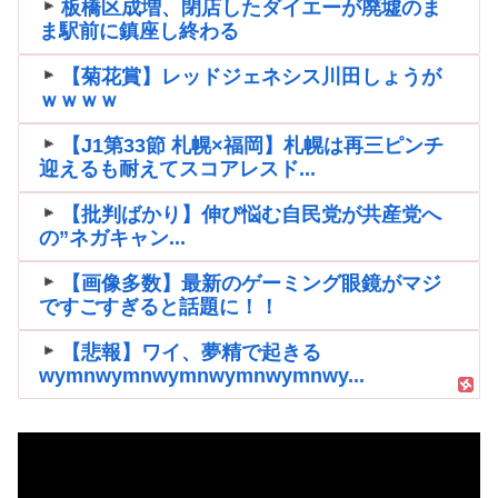
板橋区成増、閉店したダイエーが廃墟のま
ま駅前に鎮座し終わる
【菊花賞】レッドジェネシス川田しょうが
ｗｗｗｗ
【J1第33節 札幌×福岡】札幌は再三ピンチ
迎えるも耐えてスコアレスド...
【批判ばかり】伸び悩む自民党が共産党へ
の”ネガキャン...
【画像多数】最新のゲーミング眼鏡がマジ
ですごすぎると話題に！！
【悲報】ワイ、夢精で起きる
wymnwymnwymnwymnwymnwy...