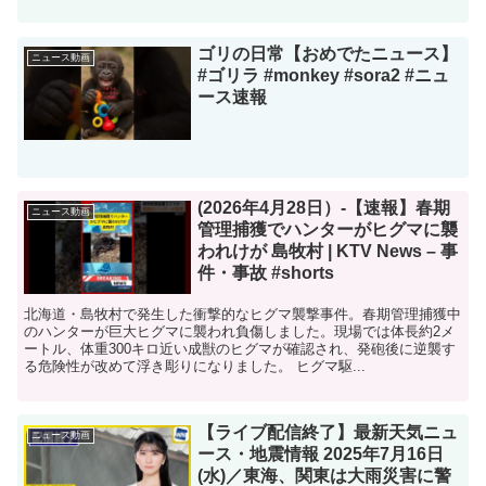
ゴリの日常【おめでたニュース】
ニュース動画
#ゴリラ #monkey #sora2 #ニュ
ース速報
(2026年4月28日）-【速報】春期
ニュース動画
管理捕獲でハンターがヒグマに襲
われけが 島牧村 | KTV News – 事
件・事故 #shorts
北海道・島牧村で発生した衝撃的なヒグマ襲撃事件。春期管理捕獲中
のハンターが巨大ヒグマに襲われ負傷しました。現場では体長約2メ
ートル、体重300キロ近い成獣のヒグマが確認され、発砲後に逆襲す
る危険性が改めて浮き彫りになりました。 ヒグマ駆...
【ライブ配信終了】最新天気ニュ
ニュース動画
ース・地震情報 2025年7月16日
(水)／東海、関東は大雨災害に警