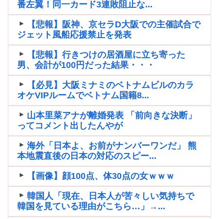
番左翼！同一カード3連敗阻止な...
【悲報】阪神、京セラD大阪での主催試合で
ジェット風船応援禁止を発表
【悲報】行きつけの居酒屋に立ち寄った
男、会計が100円だった結果・・・
【必見】大阪ミナミのベトナムビルのカラ
オケVIPルームでベトナム国籍8...
山本里菜アナが離婚発表 「前向きな決断」
ってコメント出したんやが
海外「日本よ、お前がナンバーワンだ」 熊
本地震直後の日本の対応のスピー...
【画像】顔100点、体30点の女ｗｗｗ
韓国人「現在、日本人が苦々しい気持ちで
韓国を見ている理由がこちら…」→...