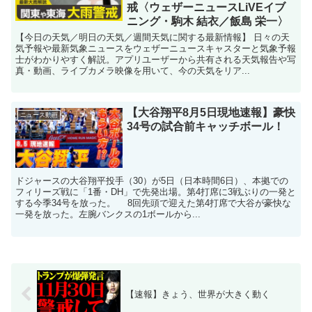
戒〈ウェザーニュースLiVEイブ
ニング・駒木 結衣／飯島 栄一〉
【今日の天気／明日の天気／週間天気に関する最新情報】 日々の天
気予報や最新気象ニュースをウェザーニュースキャスターと気象予報
士がわかりやすく解説。アプリユーザーから共有される天気報告や写
真・動画、ライブカメラ映像を用いて、今の天気をリア...
【大谷翔平8月5日現地速報】豪快
ニュース動画
34号の試合前キャッチボール！
ドジャースの大谷翔平投手（30）が5日（日本時間6日）、本拠での
フィリーズ戦に「1番・DH」で先発出場。第4打席に3戦ぶりの一発と
する今季34号を放った。 8回先頭で迎えた第4打席で大谷が豪快な
一発を放った。左腕バンクスの1ボールから...
【速報】きょう、世界が大きく動く