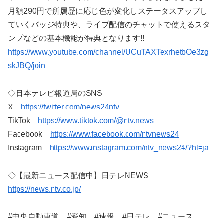
月額290円で所属歴に応じ色が変化しステータスアップし
ていくバッジ特典や、ライブ配信のチャットで使えるスタ
ンプなどの基本機能が特典となります!!
https://www.youtube.com/channel/UCuTAXTexrhetbOe3zg
skJBQ/join
◇日本テレビ報道局のSNS
X
https://twitter.com/news24ntv
TikTok
https://www.tiktok.com/@ntv.news
Facebook
https://www.facebook.com/ntvnews24
Instagram
https://www.instagram.com/ntv_news24/?hl=ja
◇【最新ニュース配信中】日テレNEWS
https://news.ntv.co.jp/
#中央自動車道 #愛知 #速報 #日テレ #ニュース