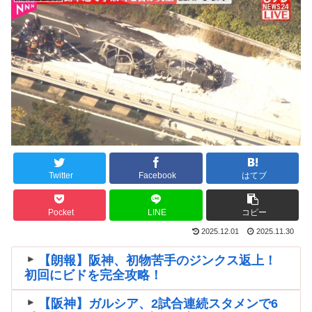
Twitter
Facebook
はてブ
Pocket
LINE
コピー
2025.12.01
2025.11.30
【朗報】阪神、初物苦手のジンクス返上！
初回にビドを完全攻略！
【阪神】ガルシア、2試合連続スタメンで6