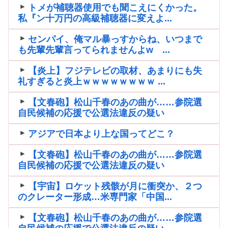
トメが補聴器使用でも聞こえにくかった。
私『ン十万円の高級補聴器に変えよ...
センパイ、俺マル暴っすからね、いつまで
も先輩先輩言ってられませんよw ...
【炎上】フジテレビの取材、あまりにも失
礼すぎると炎上ｗｗｗｗｗｗｗｗ ...
【文春砲】松山千春のあの曲が……参院選
自民候補の応援で公選法違反の疑い
アジアで日本より上な国ってどこ？
【文春砲】松山千春のあの曲が……参院選
自民候補の応援で公選法違反の疑い
【宇宙】ロケット残骸が月に衝突か、２つ
のクレーター形成…米専門家「中国...
【文春砲】松山千春のあの曲が……参院選