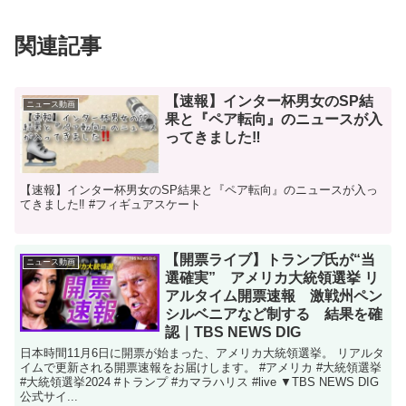
関連記事
【速報】インター杯男女のSP結
ニュース動画
果と『ペア転向』のニュースが入
ってきました‼️
【速報】インター杯男女のSP結果と『ペア転向』のニュースが入っ
てきました‼️ #フィギュアスケート
【開票ライブ】トランプ氏が“当
ニュース動画
選確実” アメリカ大統領選挙 リ
アルタイム開票速報 激戦州ペン
シルベニアなど制する 結果を確
認｜TBS NEWS DIG
日本時間11月6日に開票が始まった、アメリカ大統領選挙。 リアルタ
イムで更新される開票速報をお届けします。 #アメリカ #大統領選挙
#大統領選挙2024 #トランプ #カマラハリス #live ▼TBS NEWS DIG
公式サイ...