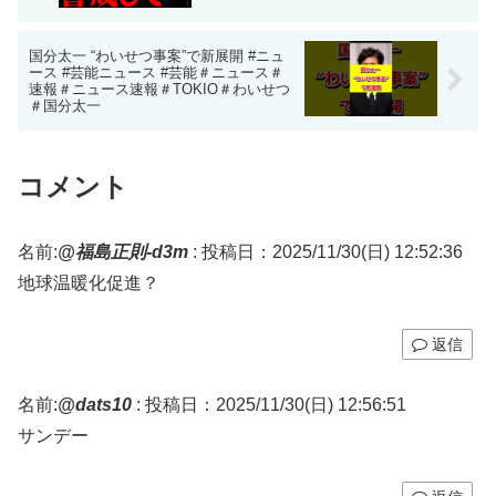
国分太一 “わいせつ事案”で新展開 #ニュ
ース #芸能ニュース #芸能＃ニュース＃
速報＃ニュース速報＃TOKIO＃わいせつ
＃国分太一
コメント
名前:
@福島正則-d3m
:
投稿日：2025/11/30(日) 12:52:36
地球温暖化促進？
返信
名前:
@dats10
:
投稿日：2025/11/30(日) 12:56:51
サンデー