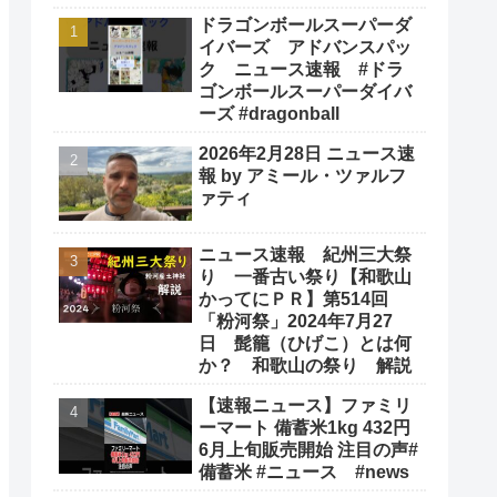
ドラゴンボールスーパーダ
イバーズ アドバンスパッ
ク ニュース速報 #ドラ
ゴンボールスーパーダイバ
ーズ #dragonball
2026年2月28日 ニュース速
報 by アミール・ツァルフ
ァティ
ニュース速報 紀州三大祭
り 一番古い祭り【和歌山
かってにＰＲ】第514回
「粉河祭」2024年7月27
日 髭籠（ひげこ）とは何
か？ 和歌山の祭り 解説
【速報ニュース】ファミリ
ーマート 備蓄米1kg 432円
6月上旬販売開始 注目の声#
備蓄米 #ニュース #news