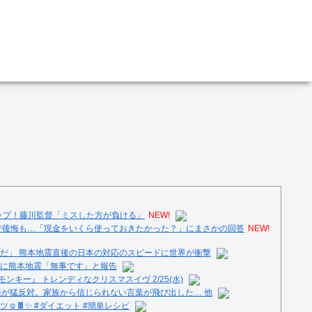
トップ！藤川監督「ミスした方が負ける」
NEW!
明で後悔も…「現金をいくら使っておきたかった？」にまさかの回答
NEW!
だ」 熊本地震直後の日本の対応のスピードに世界が衝撃
に熊本地震「無事です」と報告
ンキー』 トレンディなクリスマスイヴ 2/25(水)
族が猛反対。家族から信じられない言葉が飛び出した… 他
️🍫✨ #ダイエット #簡単レシピ