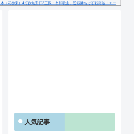
々木（花巻東）4打数無安打2三振・市和歌山、逆転勝ちで初戦突破！エー
RSS
人気記事