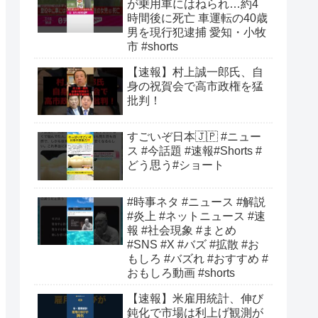
が乗用車にはねられ…約4
時間後に死亡 車運転の40歳
男を現行犯逮捕 愛知・小牧
市 #shorts
【速報】村上誠一郎氏、自
身の祝賀会で高市政権を猛
批判！
すごいぞ日本🇯🇵 #ニュー
ス #今話題 #速報#Shorts #
どう思う#ショート
#時事ネタ #ニュース #解説
#炎上 #ネットニュース #速
報 #社会現象 #まとめ
#SNS #X #バズ #拡散 #お
もしろ #バズれ #おすすめ #
おもしろ動画 #shorts
【速報】米雇用統計、伸び
鈍化で市場は利上げ観測が