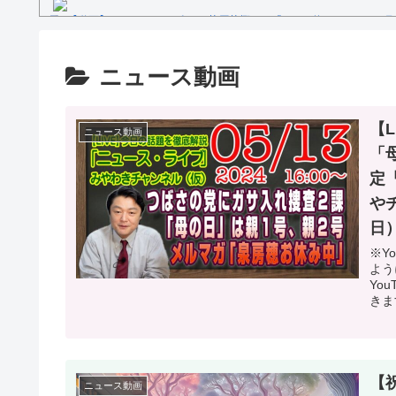
【動画】セレモニアルピッチ 菅原茉椰さん「とても悔しいです」7月
ス×千葉ロッテマリーンズ」
糖尿病になる原因、もしも糖尿病にかかってしまったら？
【文春砲】松山千春のあの曲が……参院選自民候補の応援で公選法違
ニュース動画
Powered by livedoor 相互RSS
【
ニュース動画
「
定
や
日
※Y
よう
Yo
きま
【
ニュース動画