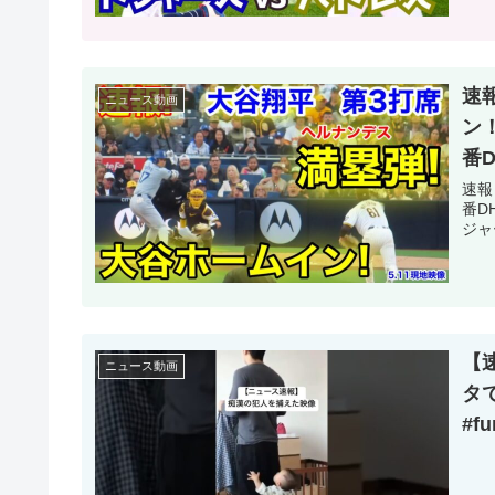
速
ニュース動画
ン
番
速報
番D
ジャ
【
ニュース動画
タで
#fu