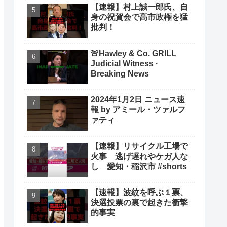
【速報】村上誠一郎氏、自
身の祝賀会で高市政権を猛
批判！
🚨Hawley & Co. GRILL
Judicial Witness ·
Breaking News
2024年1月2日 ニュース速
報 by アミール・ツァルフ
ァティ
【速報】リサイクル工場で
火事 逃げ遅れやケガ人な
し 愛知・稲沢市 #shorts
【速報】波紋を呼ぶ１票、
決選投票の裏で起きた衝撃
的事実