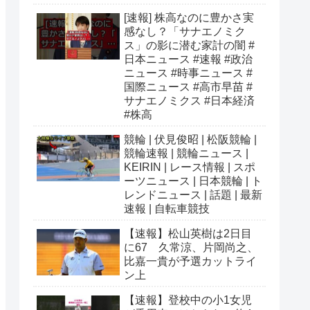
[速報] 株高なのに豊かさ実
感なし？「サナエノミク
ス」の影に潜む家計の闇 #
日本ニュース #速報 #政治
ニュース #時事ニュース #
国際ニュース #高市早苗 #
サナエノミクス #日本経済
#株高
競輪 | 伏見俊昭 | 松阪競輪 |
競輪速報 | 競輪ニュース |
KEIRIN | レース情報 | スポ
ーツニュース | 日本競輪 | ト
レンドニュース | 話題 | 最新
速報 | 自転車競技
【速報】松山英樹は2日目
に67 久常涼、片岡尚之、
比嘉一貴が予選カットライ
ン上
【速報】登校中の小1女児