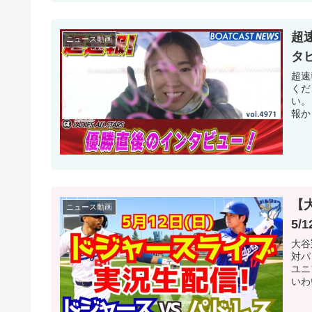
超速
ニュース動画
タビ
超速
くだ
い。
報か
【
ニュース動画
5/
大谷
対パ
ユニ
いわ