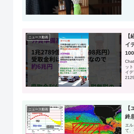
【
ニュース動画
イ
10
Ch
ット
イデ
212
【
ニュース動画
終
エル
て、