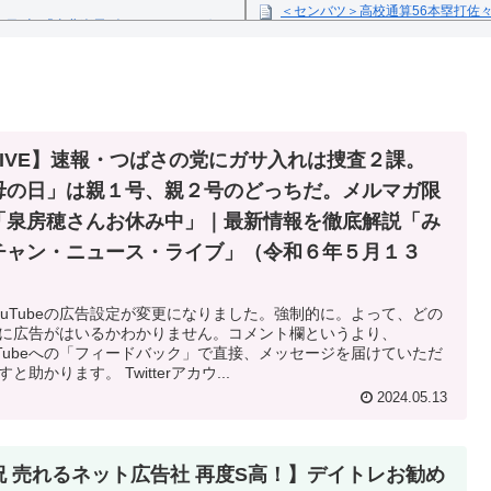
＜センバツ＞高校通算56本塁打佐
1日(火)「東北楽天ゴールデンイーグル
ス米田が4失点完投
Powered by livedoor 相互
反の疑い
LIVE】速報・つばさの党にガサ入れは捜査２課。
母の日」は親１号、親２号のどっちだ。メルマガ限
「泉房穂さんお休み中」｜最新情報を徹底解説「み
チャン・ニュース・ライブ」（令和６年５月１３
）
ouTubeの広告設定が変更になりました。強制的に。よって、どの
に広告がはいるかわかりません。コメント欄というより、
uTubeへの「フィードバック」で直接、メッセージを届けていただ
すと助かります。 Twitterアカウ...
2024.05.13
祝 売れるネット広告社 再度S高！】デイトレお勧め