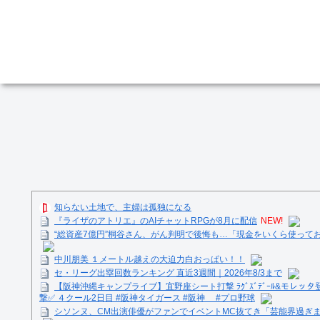
知らない土地で、主婦は孤独になる
『ライザのアトリエ』のAIチャットRPGが8月に配信
NEW!
“総資産7億円”桐谷さん、がん判明で後悔も…「現金をいくら使って
中川朋美 １メートル越えの大迫力白おっぱい！！
セ・リーグ出塁回数ランキング 直近3週間｜2026年8/3まで
【阪神沖縄キャンプライブ】宜野座シート打撃 ﾗｸﾞｽﾞﾃﾞｰﾙ&モレッタ
撃✅ ４クール2日目 #阪神タイガース #阪神 #プロ野球
シソンヌ、CM出演俳優がファンでイベントMC抜てき「芸能界過ぎ