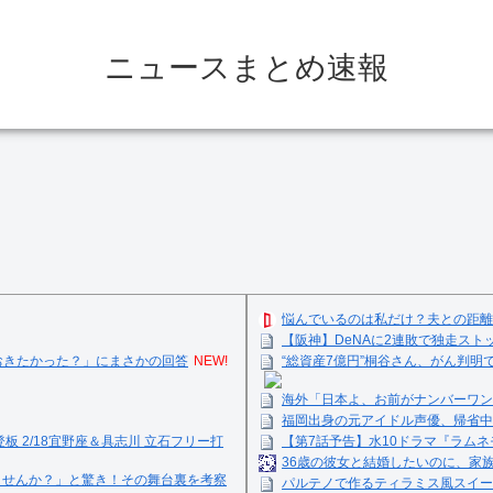
ニュースまとめ速報
悩んでいるのは私だけ？夫との距離
【阪神】DeNAに2連敗で独走ス
おきたかった？」にまさかの回答
NEW!
“総資産7億円”桐谷さん、がん判
海外「日本よ、お前がナンバーワン
福岡出身の元アイドル声優、帰省中
登板 2/18宜野座＆具志川 立石フリー打
【第7話予告】水10ドラマ『ラムネモ
36歳の彼女と結婚したいのに、家
ませんか？」と驚き！その舞台裏を考察
パルテノで作るティラミス風スイーツ☺