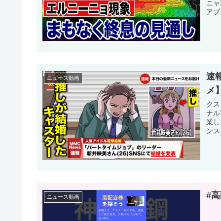
ニャ
アプ
速
ニュース動画
メ
クス
ナル
業し
ンスタ
#
ニュース動画