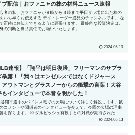
イブ配信｜おファニャの株の材料ニュース速報
心者の私、おファニャが９時から３時まで平日ザラ場に出た株の
をいち早くお伝えする デイトレーダー必見のチャンネルです。 な
で正確にお伝えできるように頑張ります。 最終的な投資決定は、
身の判断と自己責任でお願いいたします。...
2024.05.13
MLB速報】「翔平は明日復帰」フリーマンのサプラ
ズ暴露！「我々はエンゼルスではなくドジャース
」アウトマンとグラスノーからの衝撃の言葉！大谷
平もインタビューで本音を明かした！
 大谷翔平選手のパドレス戦での欠場について詳しく解説します。彼
のコメントや関係者のインタビューを交えて、今回の欠場の理由
響を探ります。 ⚾️ ダルビッシュ有投手との対戦が期待された...
2024.05.13