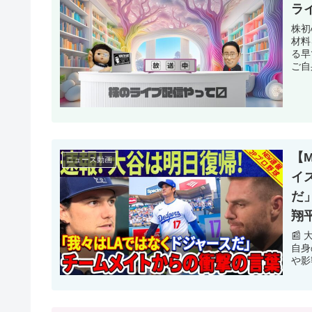
ラ
株初
材料
る早
ご自
【
ニュース動画
イ
だ
翔
📰
自身
や影