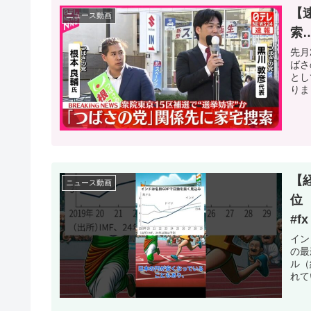
【
ニュース動画
索
先月
ばさ
とし
りま
【
ニュース動画
位 
#fx
イン
の最
ル（
れて