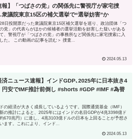
速報】「つばさの党」の関係先に警視庁が家宅捜
…衆議院東京15区の補欠選挙で“選挙妨害”か
28日投開票だった衆議院東京15区補欠選挙を巡り、政治団体「つ
の党」の代表らがほかの候補者の選挙活動を妨害した疑いがある
て、警視庁が「つばさの党」の事務所など関係先に家宅捜索に入
した。 この動画の記事を読む＞ 捜査...
2024.05.13
経済ニュース速報】インドGDP､2025年に日本抜き4
円安でIMF推計前倒し #shorts #GDP #IMF #為替
ドの経済が大きく成長しているようです。国際通貨基金（IMF）
新の推計によると、2025年にはインドの名目GDPが4兆3398億ド
約670兆円）に達し、4兆3103億ドルの日本を上回ることが予想さ
います。これにより、インド...
2024.05.13