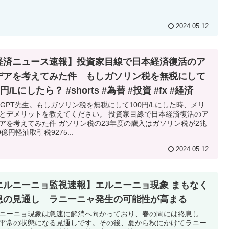
2024.05.12
経済ニュース速報】投資家目線で日本経済復活のア
デアを考えてみた件 もしガソリン税を無税にして
0円/Lにしたら？ #shorts #為替 #投資 #fx #経済
atGPT先生。もしガソリン税を無税にして100円/Lにした時、メリ
とデメリットを教えてください。 投資家目線で日本経済復活のア
アを考えてみた件 ガソリン税の23年度の歳入はガソリン税が2兆
9億円軽油取引税9275...
2024.05.12
エルニーニョ監視速報】エルニーニョ現象 まもなく
息の見通し ラニーニャ発生の可能性が高まる
ニーニョ現象は急速に解消へ向かっており、春の間には終息し
平常の状態になる見通しです。その後、夏から秋にかけてラニー