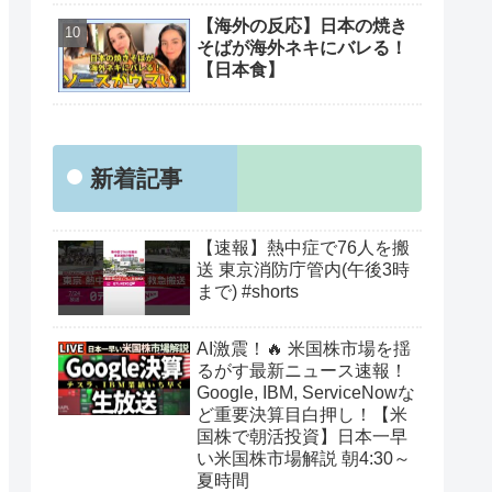
【海外の反応】日本の焼き
そばが海外ネキにバレる！
【日本食】
新着記事
【速報】熱中症で76人を搬
送 東京消防庁管内(午後3時
まで) #shorts
AI激震！🔥 米国株市場を揺
るがす最新ニュース速報！
Google, IBM, ServiceNowな
ど重要決算目白押し！【米
国株で朝活投資】日本一早
い米国株市場解説 朝4:30～
夏時間