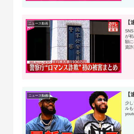
【
ニュース動画
SN
が初
額に
資詐
【
ニュース動画
少し
ルも
you