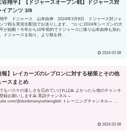
大谷翔平】【ドジャースオープン戦】ドジャース対
イアンツ 3/8
翔平 ドジャース 山本由伸 2024年3月8日 ドジャース対ジャ
ンツ戦を実況生配信でお送りします。 ついに2024年シーズンの大
平が始動！今年から10年契約でドジャースに移り山本由伸も加わ
。ドジャースを知り、より熱を持...
2024.03.08
速報】レイカーズのレブロンに対する秘策とその他
ュースまとめ
でもバスケの楽しさを広めていければ🙏 よかったら他のチャンネ
登録お願いします🙇 英語チャンネル→
tube.com/@dunkmanyoshienglish トレーニングチャンネル→ ...
2024.03.08