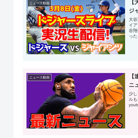
【
ニュース動画
ジャ
大谷
イア
谷翔
った
【
ニュース動画
ニ
少し
ルも
you