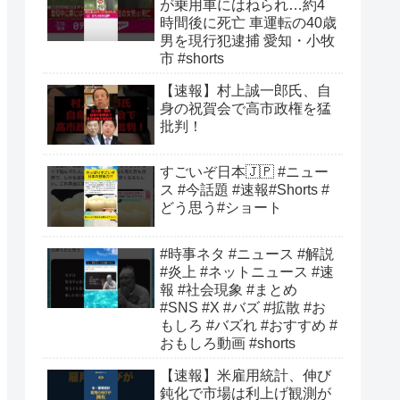
が乗用車にはねられ…約4
時間後に死亡 車運転の40歳
男を現行犯逮捕 愛知・小牧
市 #shorts
【速報】村上誠一郎氏、自
身の祝賀会で高市政権を猛
批判！
すごいぞ日本🇯🇵 #ニュー
ス #今話題 #速報#Shorts #
どう思う#ショート
#時事ネタ #ニュース #解説
#炎上 #ネットニュース #速
報 #社会現象 #まとめ
#SNS #X #バズ #拡散 #お
もしろ #バズれ #おすすめ #
おもしろ動画 #shorts
【速報】米雇用統計、伸び
鈍化で市場は利上げ観測が