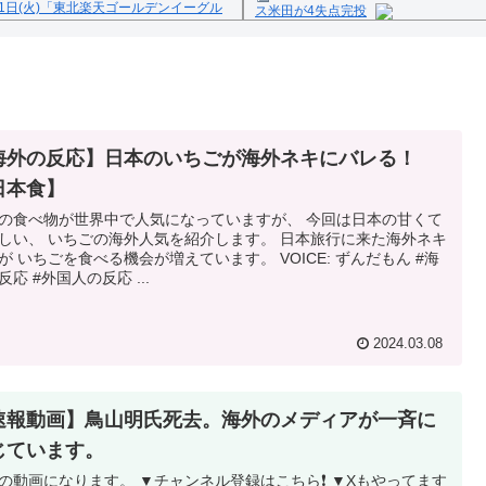
1日(火)「東北楽天ゴールデンイーグル
ス米田が4失点完投
Powered by livedoor 相互
反の疑い
海外の反応】日本のいちごが海外ネキにバレる！
日本食】
の食べ物が世界中で人気になっていますが、 今回は日本の甘くて
しい、 いちごの海外人気を紹介します。 日本旅行に来た海外ネキ
が いちごを食べる機会が増えています。 VOICE: ずんだもん #海
反応 #外国人の反応 ...
2024.03.08
速報動画】鳥山明氏死去。海外のメディアが一斉に
じています。
の動画になります。 ▼チャンネル登録はこちら❗️ ▼Xもやってます