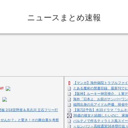
ニュースまとめ速報
【マンガ】海外病院トラブルファイ
W!
とある魔術の禁書目録、最新刊でヒ
【阪神】ルーキー神宮僚介、１軍デ
海外「日本よ、お前がナンバーワン
福岡出身の元アイドル声優、帰省中
登板 2/18宜野座＆具志川 立石フリー打
【第7話予告】水10ドラマ『ラムネモ
36歳の彼女と結婚したいのに、家
ませんか？」と驚き！その舞台裏を考察
パルテノで作るティラミス風スイーツ☺
＜センバツ＞高校通算56本塁打佐