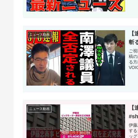
【
ニュース動画
斬
ご視
稿の
る方
VOI
【
ニュース動画
#sh
伊藤
する
ッグ