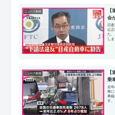
【
ニュース動画
会
日産
公正
た。
します
【
ニュース動画
乗
去年
車に
車線
す。