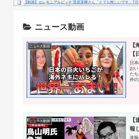
【動画】セレモニアルピッチ 菅原茉椰さん「とても悔しいです」7月
ス×千葉ロッテマリーンズ」
糖尿病になる原因、もしも糖尿病にかかってしまったら？
【文春砲】松山千春のあの曲が……参院選自民候補の応援で公選法違
ニュース動画
Powered by livedoor 相互RSS
【
ニュース動画
【
日本
おい
たち
外の
【
ニュース動画
報
速報