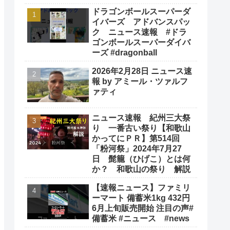
ドラゴンボールスーパーダ
イバーズ アドバンスパッ
ク ニュース速報 #ドラ
ゴンボールスーパーダイバ
ーズ #dragonball
2026年2月28日 ニュース速
報 by アミール・ツァルフ
ァティ
ニュース速報 紀州三大祭
り 一番古い祭り【和歌山
かってにＰＲ】第514回
「粉河祭」2024年7月27
日 髭籠（ひげこ）とは何
か？ 和歌山の祭り 解説
【速報ニュース】ファミリ
ーマート 備蓄米1kg 432円
6月上旬販売開始 注目の声#
備蓄米 #ニュース #news