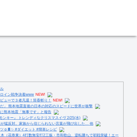
ル
ロイン戦争決着www
NEW!
ビューで３者凡退！筒香斬り！
NEW!
だ」 熊本地震直後の日本の対応のスピードに世界が衝撃
に熊本地震「無事です」と報告
ンキー』 トレンディなクリスマスイヴ 2/25(水)
族が猛反対。家族から信じられない言葉が飛び出した… 他
️🍫✨ #ダイエット #簡単レシピ
々木（花巻東）4打数無安打2三振・市和歌山、逆転勝ちで初戦突破！エー