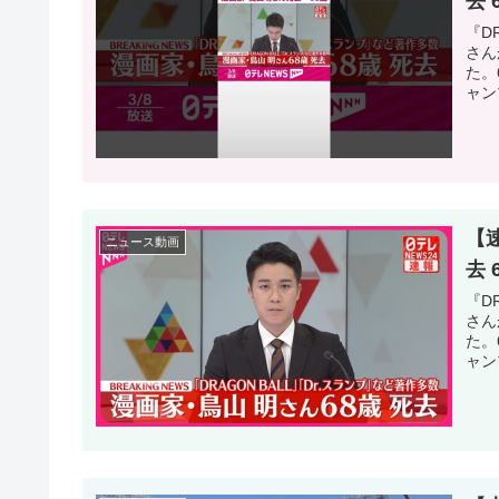
去 
『D
さん
た。
ャン
【
ニュース動画
去 
『D
さん
た。
ャン