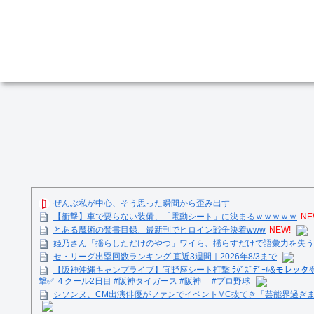
ぜんぶ私が中心、そう思った瞬間から歪み出す
【衝撃】車で要らない装備、「電動シート」に決まるｗｗｗｗｗ
NE
とある魔術の禁書目録、最新刊でヒロイン戦争決着www
NEW!
姫乃さん「揺らしただけのやつ」ワイら、揺らすだけで語彙力を失う
セ・リーグ出塁回数ランキング 直近3週間｜2026年8/3まで
【阪神沖縄キャンプライブ】宜野座シート打撃 ﾗｸﾞｽﾞﾃﾞｰﾙ&モレッタ
撃✅ ４クール2日目 #阪神タイガース #阪神 #プロ野球
シソンヌ、CM出演俳優がファンでイベントMC抜てき「芸能界過ぎ