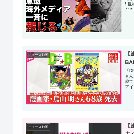
❗️
ださ
【
ニュース動画
B
「D
さん
歳で
アイ
【
ニュース動画