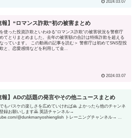
2024.03.07
速報】“ロマンス詐欺”初の被害まとめ
Sを使った投資詐欺といわゆる“ロマンス詐欺”の被害状況を警察庁
めてとりまとめました。去年の被害額の合計は特殊詐欺を超える
なっています。 この動画の記事を読む＞ 警察庁は初めてSNS型投
欺と、恋愛感情などを利用して金...
2024.03.07
速報】ADの話題の発言やその他ニュースまとめ
でもバスケの楽しさを広めていければ🙏 よかったら他のチャンネ
登録お願いします🙇 英語チャンネル→
tube.com/@dunkmanyoshienglish トレーニングチャンネル→ ...