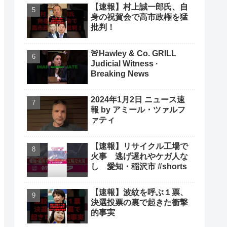
【速報】村上誠一郎氏、自
身の祝賀会で高市政権を猛
批判！
🚨Hawley & Co. GRILL
Judicial Witness ·
Breaking News
2024年1月2日 ニュース速
報 by アミール・ツァルフ
ァティ
【速報】リサイクル工場で
火事 逃げ遅れやケガ人な
し 愛知・稲沢市 #shorts
【速報】波紋を呼ぶ１票、
決選投票の裏で起きた衝撃
的事実