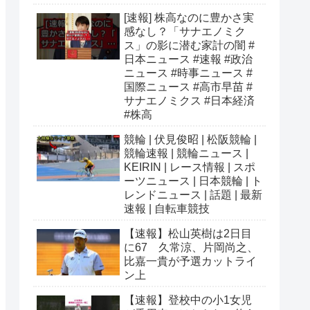
[速報] 株高なのに豊かさ実
感なし？「サナエノミク
ス」の影に潜む家計の闇 #
日本ニュース #速報 #政治
ニュース #時事ニュース #
国際ニュース #高市早苗 #
サナエノミクス #日本経済
#株高
競輪 | 伏見俊昭 | 松阪競輪 |
競輪速報 | 競輪ニュース |
KEIRIN | レース情報 | スポ
ーツニュース | 日本競輪 | ト
レンドニュース | 話題 | 最新
速報 | 自転車競技
【速報】松山英樹は2日目
に67 久常涼、片岡尚之、
比嘉一貴が予選カットライ
ン上
【速報】登校中の小1女児