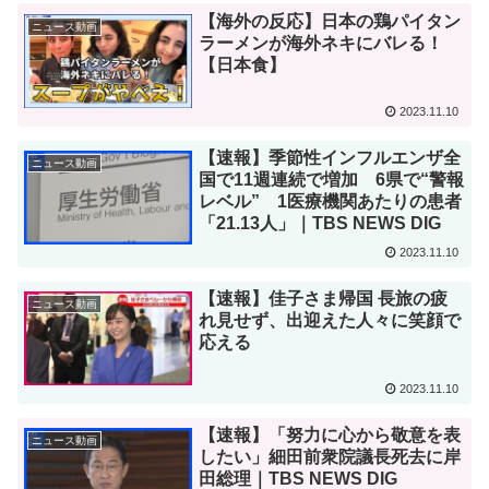
【海外の反応】日本の鶏パイタン
ニュース動画
ラーメンが海外ネキにバレる！
【日本食】
2023.11.10
【速報】季節性インフルエンザ全
ニュース動画
国で11週連続で増加 6県で“警報
レベル” 1医療機関あたりの患者
「21.13人」｜TBS NEWS DIG
2023.11.10
【速報】佳子さま帰国 長旅の疲
ニュース動画
れ見せず、出迎えた人々に笑顔で
応える
2023.11.10
【速報】「努力に心から敬意を表
ニュース動画
したい」細田前衆院議長死去に岸
田総理｜TBS NEWS DIG