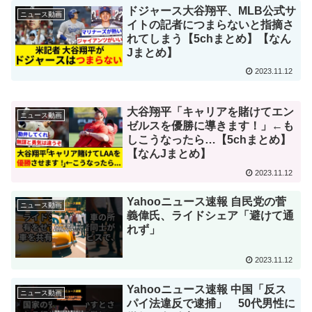
ドジャース大谷翔平、MLB公式サ
ニュース動画
イトの記者につまらないと指摘さ
れてしまう【5chまとめ】【なん
Jまとめ】
2023.11.12
大谷翔平「キャリアを賭けてエン
ニュース動画
ゼルスを優勝に導きます！」←も
しこうなったら…【5chまとめ】
【なんJまとめ】
2023.11.12
Yahooニュース速報 自民党の菅
ニュース動画
義偉氏、ライドシェア「避けて通
れず」
2023.11.12
Yahooニュース速報 中国「反ス
ニュース動画
パイ法違反で逮捕」 50代男性に