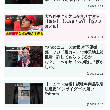
2023.11.11
大谷翔平さん欠点が無さすぎる
ニュース動画
【嫉妬】【5chまとめ】【なんJ
まとめ】
2023.11.11
Yahooニュース速報 木下優樹
ニュース動画
菜 フジ「脱力－」で仰天地上波
復帰「許してもらってるか
な？」 ヘキサゴンの歌に「懐か
しい」
2023.11.11
【ニュース速報】調味料商品取引
ニュース動画
法違反(インサイダー)の疑い
#shorts
2023.11.10