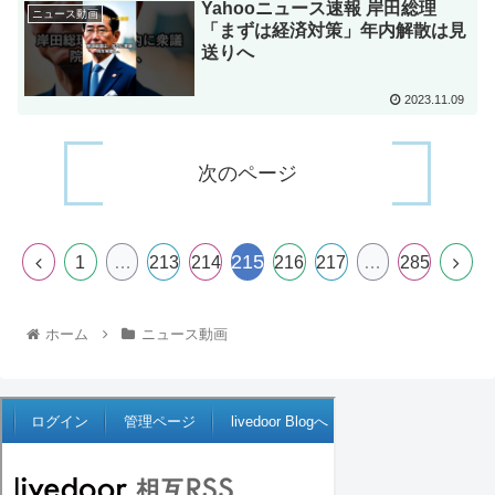
Yahooニュース速報 岸田総理
ニュース動画
「まずは経済対策」年内解散は見
送りへ
2023.11.09
次のページ
215
1
…
213
214
216
217
…
285
ホーム
ニュース動画