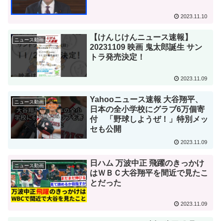
2023.11.10
【けんじけんニュース速報】
ニュース動画
20231109 映画 鬼太郎誕生 サン
トラ発売決定！
2023.11.09
Yahooニュース速報 大谷翔平、
ニュース動画
日本の全小学校にグラブ6万個寄
付 「野球しようぜ！」特別メッ
セも公開
2023.11.09
日ハム 万波中正 飛躍のきっかけ
ニュース動画
はＷＢＣ大谷翔平を間近で見たこ
とだった
2023.11.09