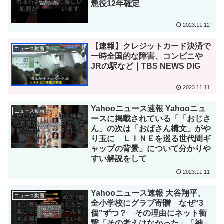
懲役12年確定
2023.11.12
【速報】クレジットカード決済で
ニュース動画
一時全国的な障害、コンビニや
JRの駅など｜TBS NEWS DIG
2023.11.11
Yahooニュース速報 Yahooニュ
ニュース動画
ースに掲載されている「「おじさ
ん」の次は「おばさん構文」がや
り玉に ＬＩＮＥを巡る世代間ギ
ャップの背景」について分かりや
すい解説をして
2023.11.11
Yahooニュース速報 大谷翔平、
ニュース動画
全小学校にグラブ寄贈 なぜ“3
個”ずつ？ その理由にネット衝
撃「その考えはなかった」「神」