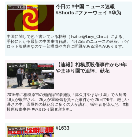
今日の #中国 ニュース速報
ニュース動画
#Shorts #ファーウェイ #华为
中国に関して色々書いている林毅（Twitter@Linyi_China）による、
手軽にわかる最新の中国事情解説。 4月25日のニュースの速報、パイ
ロット版動画なので一部構成や内容に問題がある場合があります。
【速報】相模原殺傷事件から9年
ニュース動画
やまゆり園で追悼、献花
2016年に相模原市の知的障害者施設「津久井やまゆり園」で入所者
19人が殺害され、26人が重軽傷を負った事件から26日で9年。厳しい
暑さの中、園屋外の献花台に多くの人が訪れ、犠牲者を悼んだ。 #相
模原殺傷事件 #やまゆり園 #追悼 #...
#1633
ニュース動画