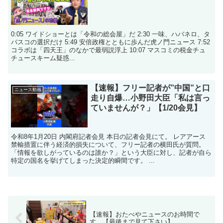
0:05 ワイドショーとは「令和の総会屋」だ 2:30 一味、ハバネロ、タ
バスコの選択だけ 5:49 安倍政権とともに歩んだ虎ノ門ニュース 7:52
コラボは「四天王」のなかで最弱説浮上 10:07 マスコミの税金チュ
チュースキーム疑惑...
【速報】フリー記者が”中国”と口
ニュース動画
走り自爆…小野田大臣「私は言っ
ていませんが？」【1/20会見】
令和8年1月20日 内閣府記者会見 本日の記者会見にて。 レアアース
禁輸措置に伴う経済的損失について、フリー記者の横田氏が質問。
「情報を欲しがっているのは誰か？」という大臣に対し、記者が自ら
特定の国名を挙げてしまった決定的瞬間です。 ...
【速報】おたべやニュースのお時間で
す。【最後まで見て下さい】