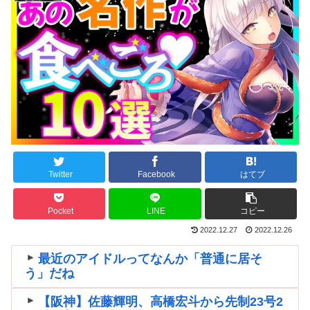
Twitter
Facebook
はてブ
Pocket
LINE
コピー
2022.12.27
2022.12.26
最近のアイドルってなんか「普通に居そ
う」だね
【阪神】佐藤輝明、高橋宏斗から先制23号2