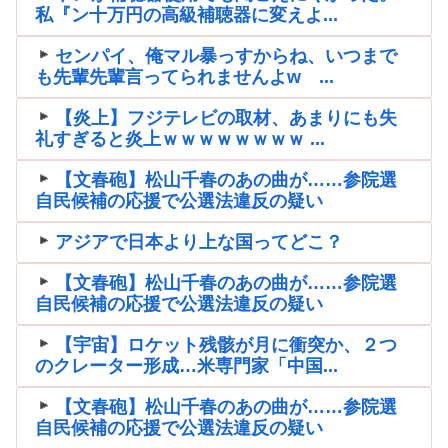
私『ン十万円の高級補聴器に変えよ...
センパイ、俺マル暴っすからね、いつまで
も先輩先輩言ってられませんよw ...
【炎上】フジテレビの取材、あまりにも失
礼すぎると炎上ｗｗｗｗｗｗｗｗ ...
【文春砲】松山千春のあの曲が……参院選
自民候補の応援で公選法違反の疑い
アジアで日本より上な国ってどこ？
【文春砲】松山千春のあの曲が……参院選
自民候補の応援で公選法違反の疑い
【宇宙】ロケット残骸が月に衝突か、２つ
のクレーター形成…米専門家「中国...
【文春砲】松山千春のあの曲が……参院選
自民候補の応援で公選法違反の疑い