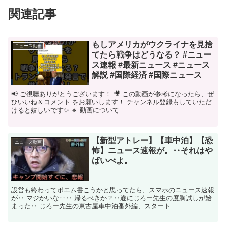
関連記事
もしアメリカがウクライナを見捨
ニュース動画
てたら戦争はどうなる？ #ニュー
ス速報 #最新ニュース #ニュース
解説 #国際経済 #国際ニュース
📢 ご視聴ありがとうございます！ 🎥 この動画が参考になったら、ぜ
ひいいね＆コメント をお願いします！ チャンネル登録もしていただ
けると嬉しいです✨ 🔹 動画について ...
【新型アトレー】【車中泊】【恐
ニュース動画
怖】ニュース速報が。‥それはや
ばいべよ。
設営も終わってポエム書こうかと思ってたら、スマホのニュース速報
が‥ マジかいな‥‥ 帰るべきか？‥遂にじろー先生の度胸試しが始
まった‥ じろー先生の東古屋車中泊番外編、スタート