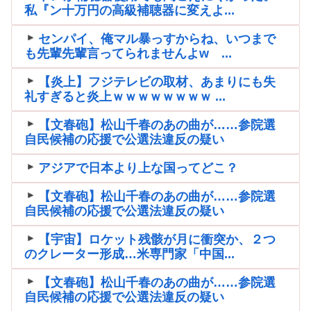
私『ン十万円の高級補聴器に変えよ...
センパイ、俺マル暴っすからね、いつまで
も先輩先輩言ってられませんよw ...
【炎上】フジテレビの取材、あまりにも失
礼すぎると炎上ｗｗｗｗｗｗｗｗ ...
【文春砲】松山千春のあの曲が……参院選
自民候補の応援で公選法違反の疑い
アジアで日本より上な国ってどこ？
【文春砲】松山千春のあの曲が……参院選
自民候補の応援で公選法違反の疑い
【宇宙】ロケット残骸が月に衝突か、２つ
のクレーター形成…米専門家「中国...
【文春砲】松山千春のあの曲が……参院選
自民候補の応援で公選法違反の疑い