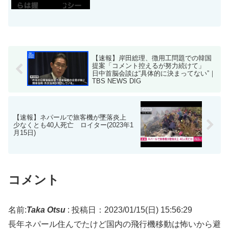
【速報】岸田総理、徴用工問題での韓国
提案「コメント控えるが努力続けて」
日中首脳会談は“具体的に決まってない”｜
TBS NEWS DIG
【速報】ネパールで旅客機が墜落炎上
少なくとも40人死亡 ロイター(2023年1
月15日)
コメント
名前:
Taka Otsu
:
投稿日：2023/01/15(日) 15:56:29
長年ネパール住んでたけど国内の飛行機移動は怖いから避