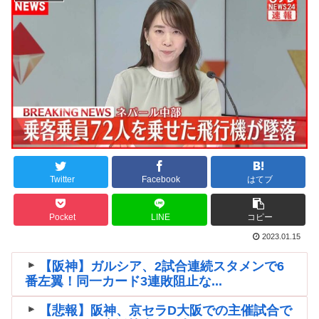
Twitter
Facebook
はてブ
Pocket
LINE
コピー
2023.01.15
【阪神】ガルシア、2試合連続スタメンで6
番左翼！同一カード3連敗阻止な...
【悲報】阪神、京セラD大阪での主催試合で