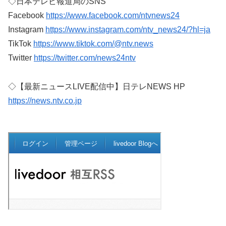
◇日本テレビ報道局のSNS
Facebook
https://www.facebook.com/ntvnews24
Instagram
https://www.instagram.com/ntv_news24/?hl=ja
TikTok
https://www.tiktok.com/@ntv.news
Twitter
https://twitter.com/news24ntv
◇【最新ニュースLIVE配信中】日テレNEWS HP
https://news.ntv.co.jp