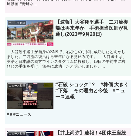
球動画 #野球ネ...
【速報】大谷翔平選手 二刀流復
ニュース動画
帰は再来年か 手術担当医師が見
通し(2023年9月20日)
大谷翔平選手が自身のSNSで、右ひじの手術に成功したと明かし
ました。二刀流の復活は再来年になる見込みです。 大谷選手は、
英語と日本語の両方でインスタグラムに投稿し、19日の午前中に右
ひじの手術を受け、無事に成功したと明かしました。...
#石破 ショック”？ #株価 大きく
ニュース動画
#下落 …その理由と今後 #ニュ
ース速報
# # #ニュース
【井上尚弥】速報！4団体王座統
ニュース動画