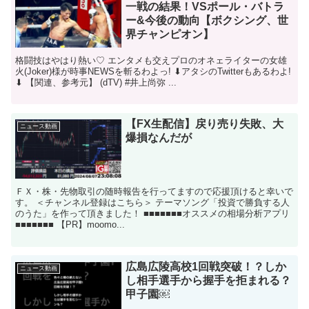
一戦の結果！VSポール・バトラ
ー&今後の動向【ボクシング、世
界チャンピオン】
格闘技はやはり熱い♡ エンタメも交えプロのオネェライターの女雄
火(Joker)様が時事NEWSを斬るわよっ! ⬇︎アタシのTwitterもあるわよ!
⬇︎ 【関連、参考元】 (dTV) #井上尚弥 ...
【FX生配信】戻り売り失敗、大
ニュース動画
爆損なんだが
ＦＸ・株・先物取引の随時報告を行ってますので応援頂けると幸いで
す。 ＜チャンネル登録はこちら＞ テーマソング「投資で勝負する人
のうた」を作って頂きました！ ■■■■■■■オススメの相場分析アプリ
■■■■■■■ 【PR】moomo...
広島広陵高校1回戦突破！？しか
ニュース動画
し相手選手から握手を拒まれる？
甲子園￼