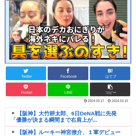
Twitter
Facebook
はてブ
Pocket
LINE
コピー
2024.03.17
2024.03.15
【阪神】大竹耕太郎、6日DeNA戦に先発
「優勝が決まる瞬間まで右肩上が...
【阪神】ルーキー神宮僚介、１軍デビュー