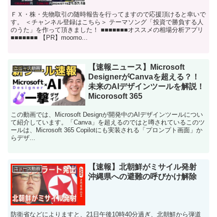
ＦＸ・株・先物取引の随時報告を行ってますので応援頂けると幸いで
す。 ＜チャンネル登録はこちら＞ テーマソング「投資で勝負する人
のうた」を作って頂きました！ ■■■■■■■オススメの相場分析アプリ
■■■■■■■ 【PR】moomo...
【速報ニュース】Microsoft
ニュース動画
DesignerがCanvaを超える？！
未来のAIデザインツールを解説！
Micorosoft 365
この動画では、Microsoft Designが開発中のAIデザインツールについ
て紹介しています。「Canva」を超えるのではと噂されているこのツ
ールは、Microsoft 365 Copilotにも実装される「プロンプト画面」か
らデザ...
【速報】北朝鮮がミサイル発射
ニュース動画
沖縄県への避難の呼びかけ解除
防衛省などによりますと、21日午後10時40分過ぎ、北朝鮮から弾道