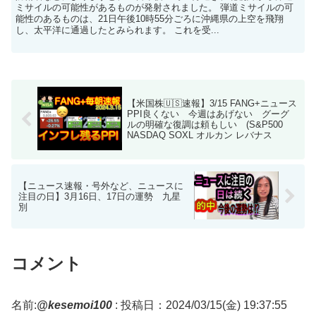
ミサイルの可能性があるものが発射されました。 弾道ミサイルの可
能性のあるものは、21日午後10時55分ごろに沖縄県の上空を飛翔
し、太平洋に通過したとみられます。 これを受...
【米国株🇺🇸速報】3/15 FANG+ニュース
PPI良くない 今週はあげない グーグ
ルの明確な復調は頼もしい (S&P500
NASDAQ SOXL オルカン レバナス
【ニュース速報・号外など、ニュースに
注目の日】3月16日、17日の運勢 九星
別
コメント
名前:
@kesemoi100
:
投稿日：2024/03/15(金) 19:37:55