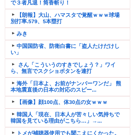
で３者凡退！筒香斬り！
【朗報】大山、ハマスタで覚醒ｗｗｗ球場
別打率.579、5本塁打
みき
中国国防省、防衛白書に「盗人たけだけし
い」
さん「こういうのすきでしょう？」ワイ
ら、無言でスクショボタンを連打
海外「日本よ、お前がナンバーワンだ」 熊
本地震直後の日本の対応のスピー...
【画像】顔100点、体30点の女ｗｗｗ
韓国人「現在、日本人が苦々しい気持ちで
韓国を見ている理由がこちら…」→...
トメが補聴器使用でも聞こえにくかった。