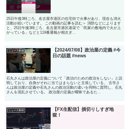
25日午後3時ごろ、名古屋市港区の住宅街で火事があり、現在も消火
活動が続いています。 この動画の記事を読む＞ 消防などによります
と、25日午後3時ごろ、名古屋市港区港栄で「民家の敷地内で火が上
がっている」などと119番通報が相次ぎ...
【2024/07/08】政治屋の定義 #今
ニュース動画
日の話題 #news
石丸さんは政治屋の定義について「政治のための政治をしない」と説
明しており、自身がそれに当てはまらないと主張している。 古市さ
んは政治屋の定義や石丸さんの政治活動の違いを同時に質問し、石丸
さんを混乱させている。 政治屋の定義が曖昧であるた...
【FX生配信】損切りしすぎ地
ニュース動画
獄！