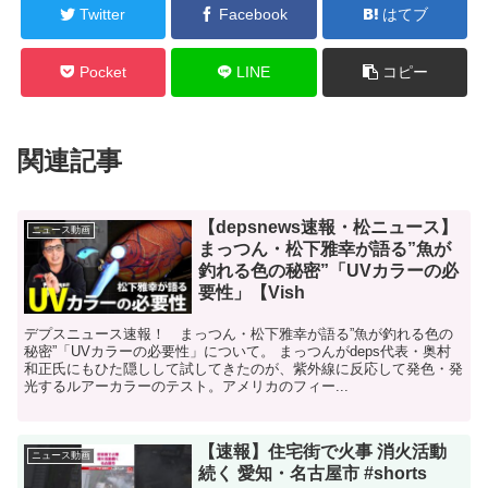
Twitter
Facebook
はてブ
Pocket
LINE
コピー
関連記事
【depsnews速報・松ニュース】
ニュース動画
まっつん・松下雅幸が語る”魚が
釣れる色の秘密”「UVカラーの必
要性」【Vish
デプスニュース速報！ まっつん・松下雅幸が語る”魚が釣れる色の
秘密”「UVカラーの必要性」について。 まっつんがdeps代表・奥村
和正氏にもひた隠しして試してきたのが、紫外線に反応して発色・発
光するルアーカラーのテスト。アメリカのフィー...
【速報】住宅街で火事 消火活動
ニュース動画
続く 愛知・名古屋市 #shorts