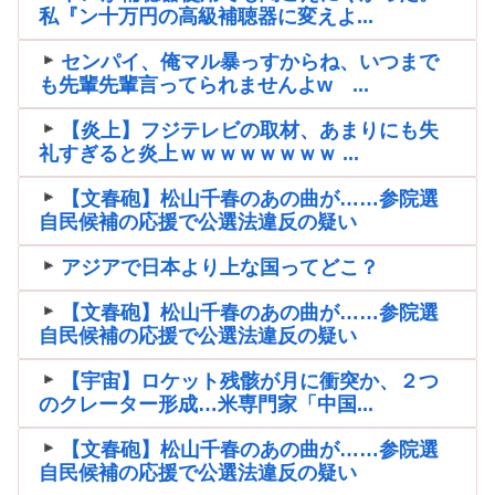
私『ン十万円の高級補聴器に変えよ...
センパイ、俺マル暴っすからね、いつまで
も先輩先輩言ってられませんよw ...
【炎上】フジテレビの取材、あまりにも失
礼すぎると炎上ｗｗｗｗｗｗｗｗ ...
【文春砲】松山千春のあの曲が……参院選
自民候補の応援で公選法違反の疑い
アジアで日本より上な国ってどこ？
【文春砲】松山千春のあの曲が……参院選
自民候補の応援で公選法違反の疑い
【宇宙】ロケット残骸が月に衝突か、２つ
のクレーター形成…米専門家「中国...
【文春砲】松山千春のあの曲が……参院選
自民候補の応援で公選法違反の疑い