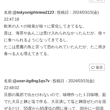
名前:
@tokyonightview2123
:
投稿日：2024/03/15(金)
22:47:18
欧米の人々の味覚が徐々に変化してきてるな。
昔は、海苔やあんこは受け入れられなかったんだが、徐々
に食べられるようになってきてるし、
たこは悪魔の魚と言って恐れられていたんだが、たこ焼き
食べる人も増えてきてる。
返信
名前:
@user-bg8ng1qs7v
:
投稿日：2024/03/15(金)
22:48:02
旦那の風邪で出かけれないので、味噌作った１日味噌。茹
でた大豆と麹と塩で作る。大豆潰して塩と麹混ぜたのを混
ぜるだけ、55度から65度位の間に保って、30分に一回混