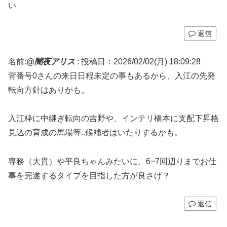
い
返信
名前:
@闇夜アリス
:
投稿日：2026/02/02(月) 18:09:28
背番号0さんの来日日程未定の事もあるから、入江の先発
転向方針はありかも。
入江枠に中継ぎ転向の吉野や、インテリ橋本に支配下昇格
見込の育成の馬場等..候補者はいたりするかも。
専務（大貫）や平良ちゃんみたいに、6~7回辺りまでお仕
事を完遂するタイプを目指した方が良さげ？
返信