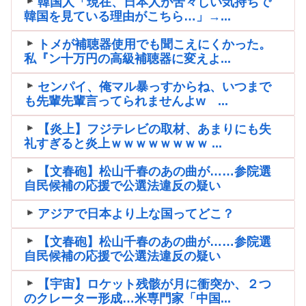
韓国人「現在、日本人が苦々しい気持ちで
韓国を見ている理由がこちら…」→...
トメが補聴器使用でも聞こえにくかった。
私『ン十万円の高級補聴器に変えよ...
センパイ、俺マル暴っすからね、いつまで
も先輩先輩言ってられませんよw ...
【炎上】フジテレビの取材、あまりにも失
礼すぎると炎上ｗｗｗｗｗｗｗｗ ...
【文春砲】松山千春のあの曲が……参院選
自民候補の応援で公選法違反の疑い
アジアで日本より上な国ってどこ？
【文春砲】松山千春のあの曲が……参院選
自民候補の応援で公選法違反の疑い
【宇宙】ロケット残骸が月に衝突か、２つ
のクレーター形成…米専門家「中国...