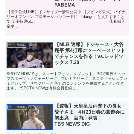
#ABEMA
【団子公式LINE】インサイダー情報公開中 【ブビンガ公式】バイナ
リーオプション プロモーションコードに 「dango」と入力すること
で 団子特典GET ============================== ①初回入
金ボ...
【MLB 速報】ドジャース・大谷
ニュース動画
翔平 第4打席にツーベースヒット
でチャンスを作る！vs.レッドソ
ックス 7.20
SPOTV NOWでは、スマートフォン、タブレット、PCで世界のトッ
プスポーツ（メジャーリーグ、プレミアリーグ、スコティッシュプレ
ミアシップ、サウジリーグ 等）のコンテンツを視聴することができ
ます。 *SPOTV NOWは有料会員登録し...
【速報】天皇皇后両陛下の長女・
ニュース動画
愛子さま 4月23日春の園遊会に
初出席 宮内庁発表｜
TBS NEWS DIG