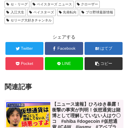
セ・リーグ
ベイスターズ ニュース
クローザー
入江大生
ベイスターズ
先発転向
プロ野球最新情報
セリーグ大好きチャンネル
シェアする
Twitter
Facebook
はてブ
Pocket
LINE
コピー
関連記事
【ニュース速報】ひろゆき暴露！
ニュース動画
衝撃の事実が判明！仮想通貨は賭
博として理解していない人はウ〇
コ #shiba #dogecoin #仮想通
貨 #CAW #jasmy #アベプラ