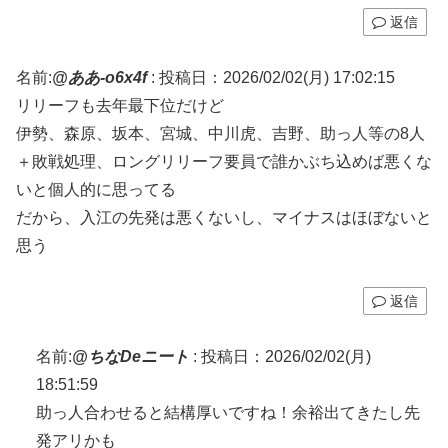
返信
名前:
@ああ-o6x4f
:
投稿日：2026/02/02(月) 17:02:15
リリーフも去年最下位だけど
伊勢、森原、坂本、宮城、中川虎、吉野、助っ人等の8人
＋敗戦処理、ロングリリーフ要員で誰かぶち込めば悪くな
いと個人的に思ってる
だから、入江の先発は悪くないし、マイナスはほぼないと
思う
返信
名前:
@ちなDeニート
:
投稿日：2026/02/02(月)
18:51:59
助っ人合わせると結構厚いですね！余裕出てきたし先
発アリかも