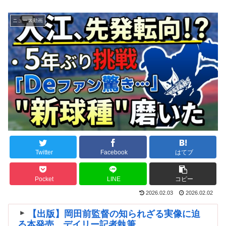
ニュース動画
Twitter
Facebook
はてブ
Pocket
LINE
コピー
2026.02.03
2026.02.02
【出版】岡田前監督の知られざる実像に迫
る本発売、デイリー記者執筆