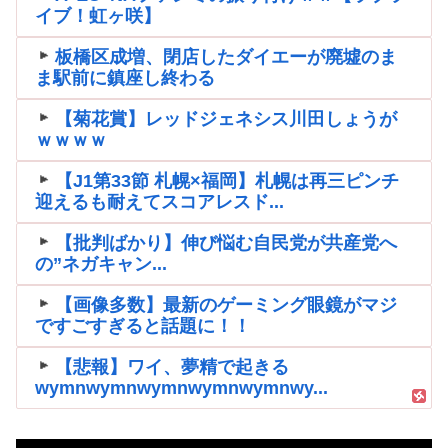
イブ！虹ヶ咲】
板橋区成増、閉店したダイエーが廃墟のま
ま駅前に鎮座し終わる
【菊花賞】レッドジェネシス川田しょうが
ｗｗｗｗ
【J1第33節 札幌×福岡】札幌は再三ピンチ
迎えるも耐えてスコアレスド...
【批判ばかり】伸び悩む自民党が共産党へ
の”ネガキャン...
【画像多数】最新のゲーミング眼鏡がマジ
ですごすぎると話題に！！
【悲報】ワイ、夢精で起きる
wymnwymnwymnwymnwymnwy...