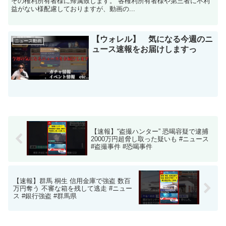
その権利所有者様に帰属致します。 各権利所有者様や第三者に不利
益がない様配慮しておりますが、動画の...
【ウォレル】 気になる今週のニ
ニュース動画
ュース速報をお届けしますっ
【速報】“盗撮ハンター” 恐喝容疑で逮捕
2000万円超脅し取った疑いも #ニュース
#盗撮事件 #恐喝事件
【速報】群馬 桐生 信用金庫で強盗 数百
万円奪う 不審な箱を残して逃走 #ニュー
ス #銀行強盗 #群馬県