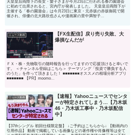
天皇皇后両陛下の長女・愛子さまが今月23日に行われる春の園遊会
に初めて出席されると、宮内庁が発表しました。 天皇皇后両陛下が
主催する「春の園遊会」は今月23日に東京・元赤坂の赤坂御苑で開
催され、俳優の北大路欣也さんや漫画家の里中満智子...
【FX生配信】戻り売り失敗、大
ニュース動画
爆損なんだが
ＦＸ・株・先物取引の随時報告を行ってますので応援頂けると幸いで
す。 ＜チャンネル登録はこちら＞ テーマソング「投資で勝負する人
のうた」を作って頂きました！ ■■■■■■■オススメの相場分析アプリ
■■■■■■■ 【PR】moomo...
【速報】Yahooニュースでセンタ
ニュース動画
ーが特定されてしまう…【乃木坂
46・乃木坂工事中・乃木坂配信
中】
【37thシングル 初回仕様限定盤】 ↓ご予約はこちらから↓ 【動画内の
引用作品】 動画で掲載している画像などの著作権や肖像権等は全て