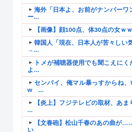
海外「日本よ、お前がナンバーワ
ー...
【画像】顔100点、体30点の女ｗ
韓国人「現在、日本人が苦々しい
→...
トメが補聴器使用でも聞こえにく
よ...
センパイ、俺マル暴っすからね、
w ...
【炎上】フジテレビの取材、あま
...
【文春砲】松山千春のあの曲が…
い