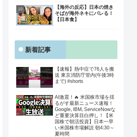
【海外の反応】日本の焼き
そばが海外ネキにバレる！
【日本食】
新着記事
【速報】熱中症で76人を搬
送 東京消防庁管内(午後3時
まで) #shorts
AI激震！🔥 米国株市場を揺
るがす最新ニュース速報！
Google, IBM, ServiceNowな
ど重要決算目白押し！【米
国株で朝活投資】日本一早
い米国株市場解説 朝4:30～
夏時間