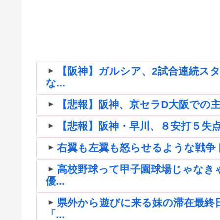
【阪神】ガルシア、2試合連続スタ
な...
【悲報】阪神、京セラD大阪での
【悲報】阪神・早川、８安打５失
右翼も左翼も怒らせるような戦争
高校野球って甲子園球場じゃなき
優...
県外から遊びに来る妹の滞在最終
「...