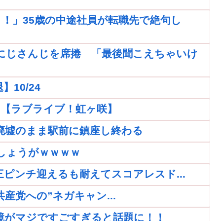
！」35歳の中途社員が転職先で絶句し
にじさんじを席捲 「最後聞こえちゃいけ
10/24
ｗｗ【ラブライブ！虹ヶ咲】
廃墟のまま駅前に鎮座し終わる
しょうがｗｗｗｗ
再三ピンチ迎えるも耐えてスコアレスド...
党への”ネガキャン...
鏡がマジですごすぎると話題に！！