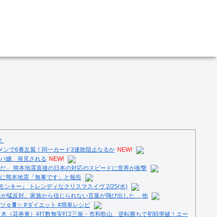
！
メンで6番左翼！同一カード3連敗阻止なるか
NEW!
バ嬢、発見される
NEW!
だ」 熊本地震直後の日本の対応のスピードに世界が衝撃
に熊本地震「無事です」と報告
ンキー』 トレンディなクリスマスイヴ 2/25(水)
族が猛反対。家族から信じられない言葉が飛び出した… 他
️🍫✨ #ダイエット #簡単レシピ
々木（花巻東）4打数無安打2三振・市和歌山、逆転勝ちで初戦突破！エー