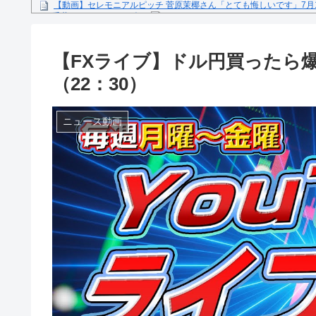
【動画】セレモニアルピッチ 菅原茉椰さん「とても悔しいです」7月
ス×千葉ロッテマリーンズ」
糖尿病になる原因、もしも糖尿病にかかってしまったら？
【文春砲】松山千春のあの曲が……参院選自民候補の応援で公選法違
【FXライブ】ドル円買ったら爆
Powered by livedoor 相互RSS
（22：30）
ニュース動画