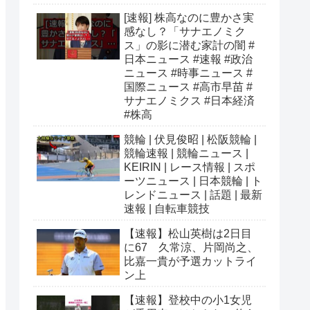
[速報] 株高なのに豊かさ実
感なし？「サナエノミク
ス」の影に潜む家計の闇 #
日本ニュース #速報 #政治
ニュース #時事ニュース #
国際ニュース #高市早苗 #
サナエノミクス #日本経済
#株高
競輪 | 伏見俊昭 | 松阪競輪 |
競輪速報 | 競輪ニュース |
KEIRIN | レース情報 | スポ
ーツニュース | 日本競輪 | ト
レンドニュース | 話題 | 最新
速報 | 自転車競技
【速報】松山英樹は2日目
に67 久常涼、片岡尚之、
比嘉一貴が予選カットライ
ン上
【速報】登校中の小1女児