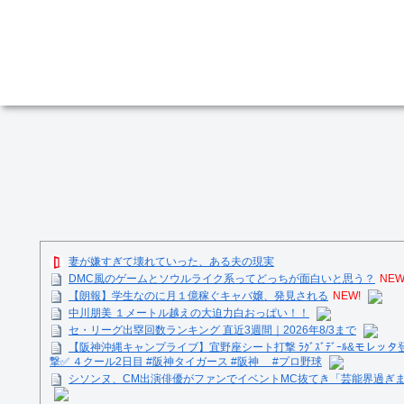
妻が嫌すぎて壊れていった、ある夫の現実
DMC風のゲームとソウルライク系ってどっちが面白いと思う？
NEW
【朗報】学生なのに月１億稼ぐキャバ嬢、発見される
NEW!
中川朋美 １メートル越えの大迫力白おっぱい！！
セ・リーグ出塁回数ランキング 直近3週間｜2026年8/3まで
【阪神沖縄キャンプライブ】宜野座シート打撃 ﾗｸﾞｽﾞﾃﾞｰﾙ&モレッタ
撃✅ ４クール2日目 #阪神タイガース #阪神 #プロ野球
シソンヌ、CM出演俳優がファンでイベントMC抜てき「芸能界過ぎ