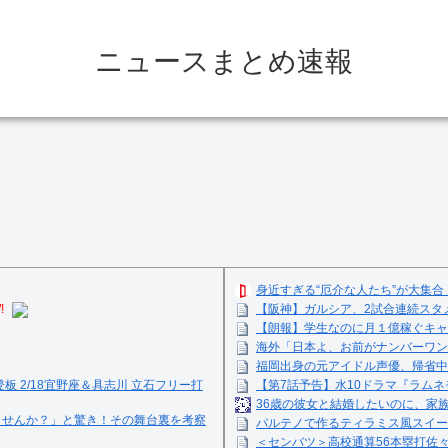
ニュースまとめ速報
身近すぎる“厄介な人たち”が大集合
!
【阪神】ガルシア、2試合連続スタ
【朗報】学生なのに月１億稼ぐキャ
海外「日本よ、お前がナンバーワン
福岡出身の元アイドル声優、帰省中
登板 2/18宜野座＆具志川 立石フリー打
【第7話予告】水10ドラマ『ラムネモ
36歳の彼女と結婚したいのに、家
ませんか？」と驚き！その舞台裏を考察
パルテノで作るティラミス風スイーツ☺
＜センバツ＞高校通算56本塁打佐