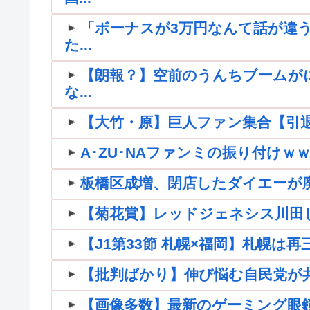
「ボーナスが3万円なんて話が違う
た...
【朗報？】空前のうんちブームが
な...
【大竹・原】巨人ファン集合【引退】
A･ZU･NAファンミの振り付け
板橋区成増、閉店したダイエーが
【菊花賞】レッドジェネシス川田
【J1第33節 札幌×福岡】札幌は
【批判ばかり】伸び悩む自民党が共産
【画像多数】最新のゲーミング眼