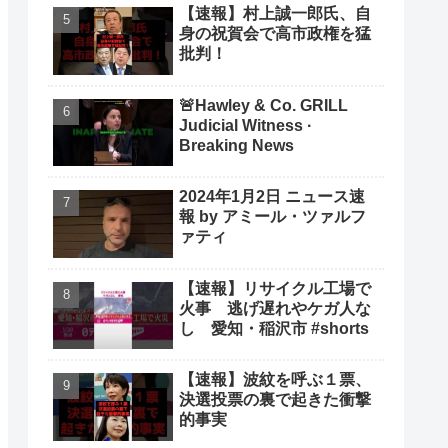
【速報】村上誠一郎氏、自
身の祝賀会で高市政権を猛
批判！
🚨Hawley & Co. GRILL
Judicial Witness ·
Breaking News
2024年1月2日 ニュース速
報 by アミール・ツァルフ
ァティ
【速報】リサイクル工場で
火事 逃げ遅れやケガ人な
し 愛知・稲沢市 #shorts
【速報】波紋を呼ぶ１票、
決選投票の裏で起きた衝撃
的事実