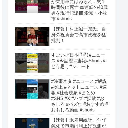
が乗用車にはねられ…約4
時間後に死亡 車運転の40歳
男を現行犯逮捕 愛知・小牧
市 #shorts
【速報】村上誠一郎氏、自
身の祝賀会で高市政権を猛
批判！
すごいぞ日本🇯🇵 #ニュー
ス #今話題 #速報#Shorts #
どう思う#ショート
#時事ネタ #ニュース #解説
#炎上 #ネットニュース #速
報 #社会現象 #まとめ
#SNS #X #バズ #拡散 #お
もしろ #バズれ #おすすめ #
おもしろ動画 #shorts
【速報】米雇用統計、伸び
鈍化で市場は利上げ観測が