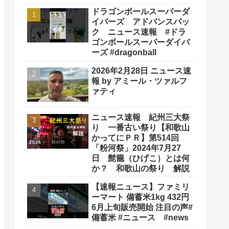
ドラゴンボールスーパーダ
イバーズ アドバンスパッ
ク ニュース速報 #ドラ
ゴンボールスーパーダイバ
ーズ #dragonball
2026年2月28日 ニュース速
報 by アミール・ツァルフ
ァティ
ニュース速報 紀州三大祭
り 一番古い祭り【和歌山
かってにＰＲ】第514回
「粉河祭」2024年7月27
日 髭籠（ひげこ）とは何
か？ 和歌山の祭り 解説
【速報ニュース】ファミリ
ーマート 備蓄米1kg 432円
6月上旬販売開始 注目の声#
備蓄米 #ニュース #news