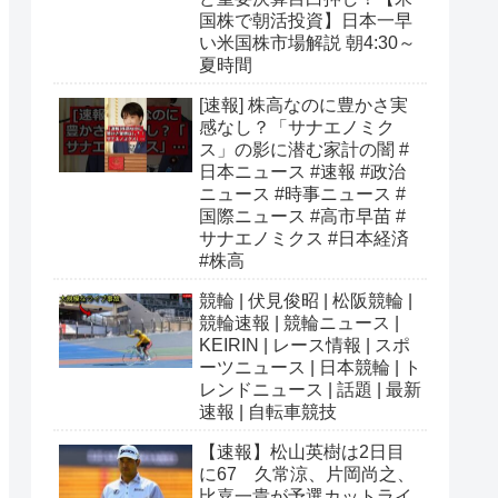
国株で朝活投資】日本一早
い米国株市場解説 朝4:30～
夏時間
[速報] 株高なのに豊かさ実
感なし？「サナエノミク
ス」の影に潜む家計の闇 #
日本ニュース #速報 #政治
ニュース #時事ニュース #
国際ニュース #高市早苗 #
サナエノミクス #日本経済
#株高
競輪 | 伏見俊昭 | 松阪競輪 |
競輪速報 | 競輪ニュース |
KEIRIN | レース情報 | スポ
ーツニュース | 日本競輪 | ト
レンドニュース | 話題 | 最新
速報 | 自転車競技
【速報】松山英樹は2日目
に67 久常涼、片岡尚之、
比嘉一貴が予選カットライ