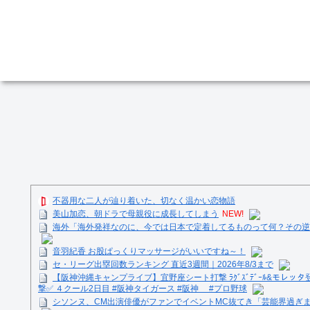
不器用な二人が辿り着いた、切なく温かい恋物語
美山加恋、朝ドラで母親役に成長してしまう
NEW!
海外「海外発祥なのに、今では日本で定着してるものって何？その逆
音羽紀香 お股ぱっくりマッサージがいいですね～！
セ・リーグ出塁回数ランキング 直近3週間｜2026年8/3まで
【阪神沖縄キャンプライブ】宜野座シート打撃 ﾗｸﾞｽﾞﾃﾞｰﾙ&モレッタ
撃✅ ４クール2日目 #阪神タイガース #阪神 #プロ野球
シソンヌ、CM出演俳優がファンでイベントMC抜てき「芸能界過ぎ