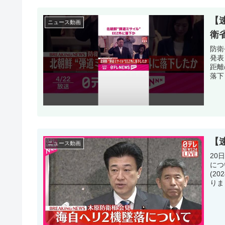
【
ニュース動画
衛省
防衛
発表
距離
落下
【
ニュース動画
20
につ
(2
りま