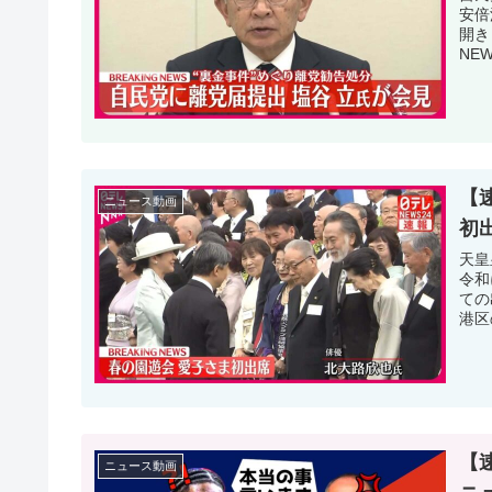
安倍
開き
NE
【
ニュース動画
初
天皇
令和
ての
港区
【
ニュース動画