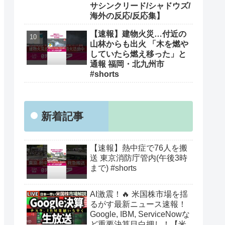
サシンクリード/シャドウズ/
海外の反応/反応集】
【速報】建物火災…付近の
山林からも出火 「木を燃や
していたら燃え移った」と
通報 福岡・北九州市
#shorts
新着記事
【速報】熱中症で76人を搬
送 東京消防庁管内(午後3時
まで) #shorts
AI激震！🔥 米国株市場を揺
るがす最新ニュース速報！
Google, IBM, ServiceNowな
ど重要決算目白押し！【米