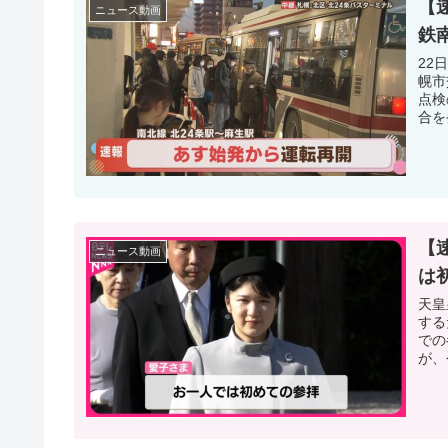
【
ニュース動画
鉄
22
幌市
点検
合を
【
ニュース動画
は
天皇
する
での
が、