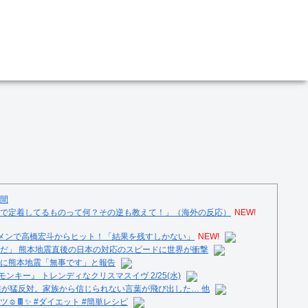
間
で定着してるものって何？その逆も教えて！」（海外の反応）
NEW!
メンで高橋宏斗からヒット！「結果を残すしかない」
NEW!
だ」 熊本地震直後の日本の対応のスピードに世界が衝撃
に熊本地震「無事です」と報告
ンキー』 トレンディなクリスマスイヴ 2/25(水)
族が猛反対。家族から信じられない言葉が飛び出した… 他
️🍫✨ #ダイエット #簡単レシピ