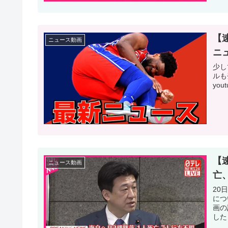
【
ニュース動画
ニ
少し
ルも
you
【
ニュース動画
亡
20
につ
画の
した