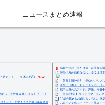
ニュースまとめ速報
結婚生活の「当たり前」が壊れる瞬
海外「海外発祥なのに、今では日本
も教えて！」（海外の反応）
NEW!
【朗報】阪神前川、4試合ぶりスタ
海外「日本よ、お前がナンバーワン
福岡出身の元アイドル声優、帰省中
登板 2/18宜野座＆具志川 立石フリー打
【第7話予告】水10ドラマ『ラムネモ
36歳の彼女と結婚したいのに、家
ませんか？」と驚き！その舞台裏を考察
パルテノで作るティラミス風スイーツ☺