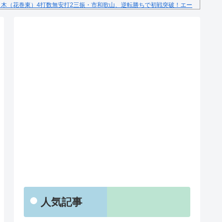
々木（花巻東）4打数無安打2三振・市和歌山、逆転勝ちで初戦突破！エー
RSS
人気記事