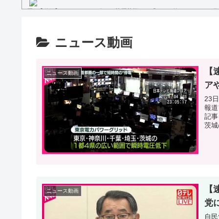
【動画】セレモニアルピッチ 菅原茉椰さん「とても悔しいです」7月
ス×千葉ロッテマリーンズ」
糖尿病になる原因、もしも糖尿病にかかってしまったら？
【文春砲】松山千春のあの曲が……参院選自民候補の応援で公選法違
ニュース動画
Powered by livedoor 相互RSS
【
ニュース動画
ア
23
報道
記事
茨城
【
ニュース動画
党
自民