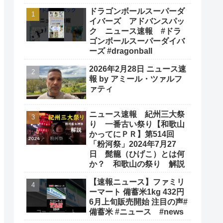
ドラゴンボールスーパーダ
イバーズ アドバンスパッ
ク ニュース速報 #ドラ
ゴンボールスーパーダイバ
ーズ #dragonball
2026年2月28日 ニュース速
報 by アミール・ツァルフ
ァティ
ニュース速報 紀州三大祭
り 一番古い祭り【和歌山
かってにＰＲ】第514回
「粉河祭」2024年7月27
日 髭籠（ひげこ）とは何
か？ 和歌山の祭り 解説
【速報ニュース】ファミリ
ーマート 備蓄米1kg 432円
6月上旬販売開始 注目の声#
備蓄米 #ニュース #news