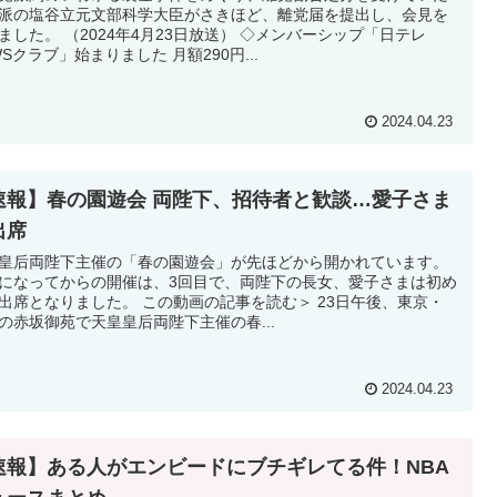
派の塩谷立元文部科学大臣がさきほど、離党届を提出し、会見を
ました。 （2024年4月23日放送） ◇メンバーシップ「日テレ
WSクラブ」始まりました 月額290円...
2024.04.23
速報】春の園遊会 両陛下、招待者と歓談…愛子さま
出席
皇后両陛下主催の「春の園遊会」が先ほどから開かれています。
になってからの開催は、3回目で、両陛下の長女、愛子さまは初め
出席となりました。 この動画の記事を読む＞ 23日午後、東京・
の赤坂御苑で天皇皇后両陛下主催の春...
2024.04.23
速報】ある人がエンビードにブチギレてる件！NBA