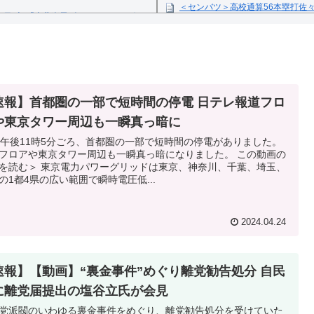
＜センバツ＞高校通算56本塁打佐
1日(火)「東北楽天ゴールデンイーグル
ス米田が4失点完投
Powered by livedoor 相互
反の疑い
速報】首都圏の一部で短時間の停電 日テレ報道フロ
や東京タワー周辺も一瞬真っ暗に
日午後11時5分ごろ、首都圏の一部で短時間の停電がありました。
フロアや東京タワー周辺も一瞬真っ暗になりました。 この動画の
を読む＞ 東京電力パワーグリッドは東京、神奈川、千葉、埼玉、
の1都4県の広い範囲で瞬時電圧低...
2024.04.24
速報】【動画】“裏金事件”めぐり離党勧告処分 自民
に離党届提出の塩谷立氏が会見
党派閥のいわゆる裏金事件をめぐり、離党勧告処分を受けていた