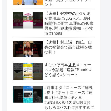
ン上
【速報】登校中の小1女児
が乗用車にはねられ…約4
時間後に死亡 車運転の40歳
男を現行犯逮捕 愛知・小牧
市 #shorts
【速報】村上誠一郎氏、自
身の祝賀会で高市政権を猛
批判！
すごいぞ日本🇯🇵 #ニュー
ス #今話題 #速報#Shorts #
どう思う#ショート
#時事ネタ #ニュース #解説
#炎上 #ネットニュース #速
報 #社会現象 #まとめ
#SNS #X #バズ #拡散 #お
もしろ #バズれ #おすすめ #