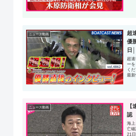
超
ニュース動画
優勝
日│
超速
ーを
くだ
最新
【
ニュース動画
認
海上
亡確
21