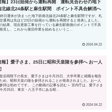
速報】23日始発から運転再開 運転見合わせの地下
南北線北24条駅と麻生駅間 ポイント不具合解消へ
日終日運休が決まった地下鉄南北線北24条駅と麻生駅間ですが、札
交通局は先ほど23日の始発から運転を再開すると発表しました。
の結果、現在更新工事を行っている麻生駅南側のポイントで不具
発見し、これから復旧作業を始めるというこ...
2024.04.22
速報】愛子さま、25日に昭和天皇陵を参拝へ お一人
初
皇后両陛下の長女、愛子さまは今月25日、大学卒業と就職を報告
ため、昭和天皇の陵を参拝されることが発表されました。お一人
参拝は初めてです。 この動画の記事を読む＞ 宮内庁は、愛子さま
今月25日、東京・八王子市にある昭...
2024.04.22