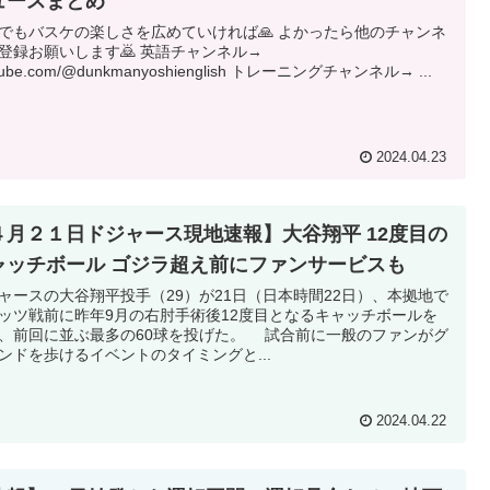
ュースまとめ
でもバスケの楽しさを広めていければ🙏 よかったら他のチャンネ
登録お願いします🙇 英語チャンネル→
tube.com/@dunkmanyoshienglish トレーニングチャンネル→ ...
2024.04.23
４月２１日ドジャース現地速報】大谷翔平 12度目の
ャッチボール ゴジラ超え前にファンサービスも
ャースの大谷翔平投手（29）が21日（日本時間22日）、本拠地で
ッツ戦前に昨年9月の右肘手術後12度目となるキャッチボールを
、前回に並ぶ最多の60球を投げた。 試合前に一般のファンがグ
ンドを歩けるイベントのタイミングと...
2024.04.22