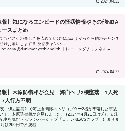
2024.04.22
速報】気になるエンビードの怪我情報やその他NBA
ュースまとめ
でもバスケの楽しさを広めていければ🙏 よかったら他のチャンネ
登録お願いします🙇 英語チャンネル→
tube.com/@dunkmanyoshienglish トレーニングチャンネル→ ...
2024.04.22
速報】木原防衛相が会見 海自ヘリ2機墜落 1人死
、7人行方不明
日夜、伊豆諸島沖で海上自衛隊のヘリコプター2機が墜落した事故
いて、木原防衛相が会見しました。 (2024年4月21日放送) この動
記事を読む＞ ◇メンバーシップ「日テレNEWSクラブ」始まりま
 月額290円で所属歴...