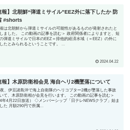
速報】北朝鮮“弾道ミサイル”EEZ外に落下したか 防
 #shorts
省は北朝鮮から弾道ミサイルの可能性があるものが発射されたと
しました。 この動画の記事を読む＞ 政府関係者によりますと、短
の弾道ミサイルで日本のEEZ＝排他的経済水域（＝EEZ）の外に
したとみられるということです。 ...
2024.04.22
速報】木原防衛相会見 海自ヘリ2機墜落について
日夜、伊豆諸島沖で海上自衛隊のヘリコプター2機が墜落した事故
いて、木原防衛相が会見を行います。 この動画の記事を読む＞
024年4月22日放送） ◇メンバーシップ「日テレNEWSクラブ」始ま
した 月額290円で所属...