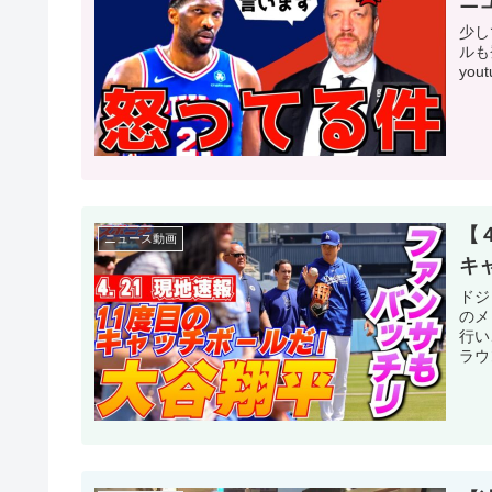
ニ
少し
ルも
you
【
ニュース動画
キ
ドジ
のメ
行い
ラウ