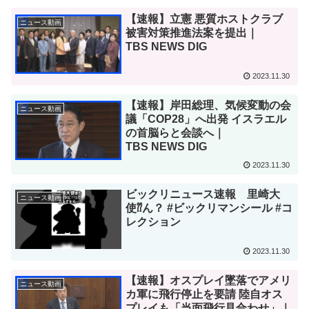
【速報】立憲 悪質ホストクラブ
ニュース動画
被害対策推進法案を提出｜
TBS NEWS DIG
2023.11.30
【速報】岸田総理、気候変動の会
ニュース動画
議「COP28」へ出発 イスラエル
の首脳らと会談へ｜
TBS NEWS DIG
2023.11.30
ビックリニュース速報 里崎大
ニュース動画
使⁇ん？ #ビックリマンシール #コ
レクション
2023.11.30
【速報】オスプレイ墜落でアメリ
ニュース動画
カ軍に飛行停止を要請 陸自オス
プレイも「当面飛行見合わせ」｜