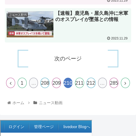
2023.11.29
【速報】鹿児島・屋久島沖に米軍
ニュース動画
のオスプレイが墜落との情報
2023.11.29
次のページ
210
1
…
208
209
211
212
…
285
ホーム
ニュース動画