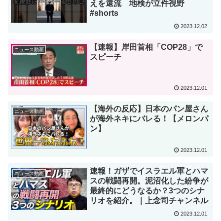
えを還流 地検が立件視野
#shorts
2023.12.02
【速報】岸田首相「COP28」で
ニュース動画
スピーチ
2023.12.01
【海外の反応】日本のパン屋さん
ニュース動画
が海外ネキにバレる！【メロンパ
ン】
2023.12.01
速報！ガザでイスラエル軍とハマ
ニュース動画
スの戦闘再開。泥沼化した紛争が
最終的にどうなるか？3つのシナ
リオを紹介。｜上念司チャンネル
2023.12.01