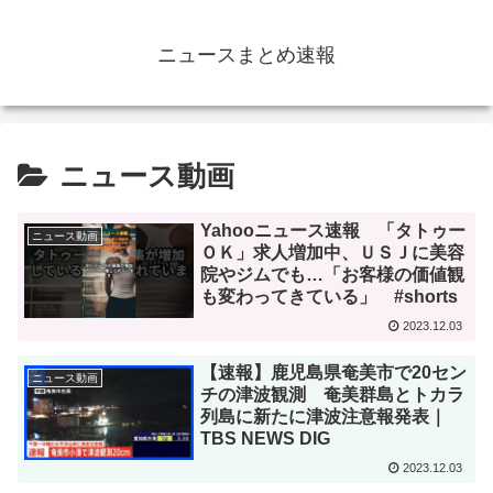
ニュースまとめ速報
ニュース動画
Yahooニュース速報 「タトゥー
ニュース動画
ＯＫ」求人増加中、ＵＳＪに美容
院やジムでも…「お客様の価値観
も変わってきている」 #shorts
2023.12.03
【速報】鹿児島県奄美市で20セン
ニュース動画
チの津波観測 奄美群島とトカラ
列島に新たに津波注意報発表｜
TBS NEWS DIG
2023.12.03