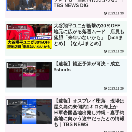
TBS NEWS DIG
2023.11.30
大谷翔平ユニが衝撃の30％OFF
ニュース動画
地元に広がる落選ムード…店員も
落胆「来年いないかも」【5chま
とめ】【なんJまとめ】
2023.11.29
【速報】補正予算が可決・成立
ニュース動画
#shorts
2023.11.29
【速報】オスプレイ墜落 現場は
ニュース動画
屋久島の東側約1キロの海上か
米軍岩国基地出発し沖縄・嘉手納
基地に向かう途中だったとの情報
も｜TBS NEWS