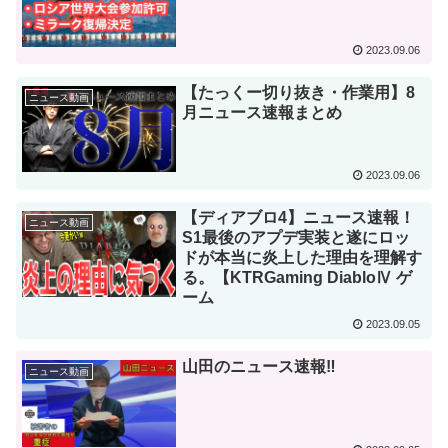
2023.09.06
【たっくー切り抜き・作業用】8
ニュース動画
月ニュース速報まとめ
2023.09.06
【ディアブロ4】ニュース速報！
ニュース動画
S1最後のアプデ実装と遂にロッ
ドが本当に炎上した理由を理解す
る。【KTRGaming DiabloⅣ ゲ
ーム
2023.09.05
山田のニュース速報‼️
ニュース動画