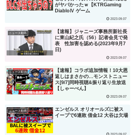
がヤバかったｗ【KTRGaming
DiabloⅣ ゲーム
2023.09.07
【速報】ジャニーズ事務所新社長
ニュース動画
に東山紀之氏（56）記者会見で発
表 性加害を認める(2023年9月7
日)
2023.09.07
【速報】コラボ追加情報！10大恩
ニュース動画
返しはまさかの…モンストニュー
ス[9/7]同時視聴&振り返り生放送
【しゃーぺん】
2023.09.07
エンゼルス オリオールズに被ス
ニュース動画
イープで6連敗 借金12 大谷は欠場
2023.09.07