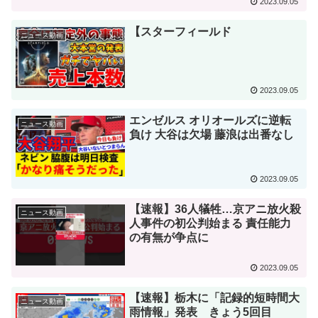
2023.09.05
【スターフィールド
ニュース動画
2023.09.05
エンゼルス オリオールズに逆転
ニュース動画
負け 大谷は欠場 藤浪は出番なし
2023.09.05
【速報】36人犠牲…京アニ放火殺
ニュース動画
人事件の初公判始まる 責任能力
の有無が争点に
2023.09.05
【速報】栃木に「記録的短時間大
ニュース動画
雨情報」発表 きょう5回目