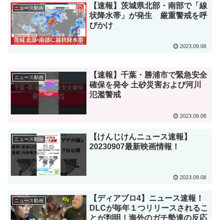
【速報】茨城県北部・南部で「線
ニュース動画
状降水帯」が発生 厳重警戒を呼
びかけ
2023.09.08
【速報】千葉・勝浦市で緊急安全
ニュース動画
確保を発令 土砂災害および河川
氾濫警戒
2023.09.08
【けんじけんニュース速報】
ニュース動画
20230907最新映画情報！
2023.09.08
【ディアブロ4】ニュース速報！
ニュース動画
DLCが毎年１つリリースされるこ
とが判明！海外のガチ勢達の反応