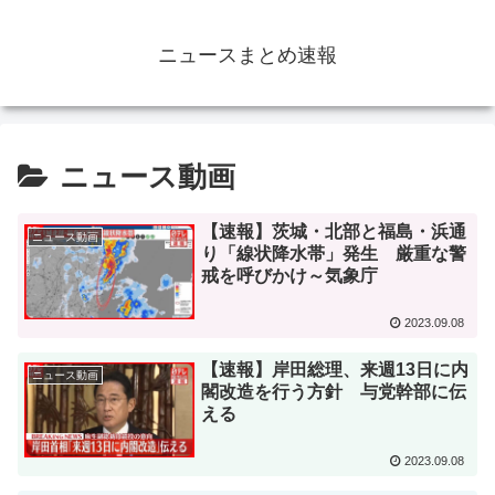
ニュースまとめ速報
ニュース動画
【速報】茨城・北部と福島・浜通
ニュース動画
り「線状降水帯」発生 厳重な警
戒を呼びかけ～気象庁
2023.09.08
【速報】岸田総理、来週13日に内
ニュース動画
閣改造を行う方針 与党幹部に伝
える
2023.09.08