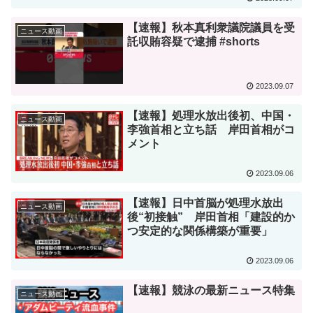
【速報】秋本真利衆議院議員を受
ニュース動画
託収賄容疑で逮捕 #shorts
2023.09.07
【速報】処理水放出後初、中国・
ニュース動画
李強首相と立ち話 岸田首相がコ
メント
2023.09.06
【速報】日中首脳が処理水放出
ニュース動画
後“初接触” 岸田首相「建設的か
つ安定的な関係構築が重要」
2023.09.06
【速報】競泳の最新ニュース特集
ニュース動画