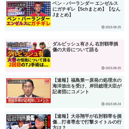
ベン・バーランダー エンゼルス
ニュース動画
にガチギレ【5chまとめ】【なん
Jまとめ】
2023.08.25
ダルビッシュ有さん 右肘靱帯損
ニュース動画
傷の大谷について語る
2023.08.25
【速報】福島第一原発の処理水の
ニュース動画
海洋放出を受け、岸田総理大臣が
記者団にコメント
2023.08.24
【速報】大谷翔平が右肘靱帯を損
ニュース動画
傷…打者専念で打撃タイトルの行
方は？