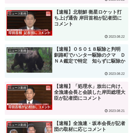
【速報】北朝鮮 衛星ロケット打
ニュース動画
ち上げ通告 岸田首相が記者団に
コメント
2023.08.22
【速報】ＯＳＯ１８駆除と判明
ニュース動画
釧路町でハンター駆除のクマ Ｄ
ＮＡ鑑定で特定 知らずに駆除か
2023.08.22
【速報】「処理水」放出に向け、
ニュース動画
全漁連会長と会談した岸田総理大
臣が記者団にコメント
2023.08.21
【速報】全漁連・坂本会長が記者
ニュース動画
団の取材に応じコメント