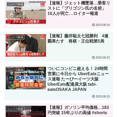
【速報】ジェット機墜落…乗客リ
ニュース動画
ストに「プリゴジン氏の名前」
10人が死亡…ロイター報道
2023.08.24
【速報】藤井聡太七冠勝利 4連
ニュース動画
覇果たす 将棋・王位戦第5局
2023.08.23
ついにコンビニ超える！ 24時間
ニュース動画
営業に今日から UberEatsニュー
ス速報 たーびーイーツ大阪
UberEats配達員大阪 tabi-
eatsOSAKA JAPAN
2023.08.23
【速報】ガソリン平均価格…183
ニュース動画
円突破 15年ぶりの高値 #shorts