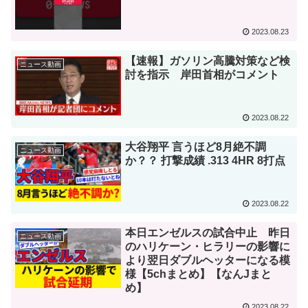
2023.08.23
【速報】ガソリン高騰対策など検
ニュース動画
討を指示 岸田首相がコメント
2023.08.22
大谷翔平 言うほど8月絶不調
ニュース動画
か？？ 打撃成績 .313 4HR 8打点
2023.08.22
本日エンゼルスの試合中止 昨日
ニュース動画
のハリケーン・ヒラリーの影響に
より翌日ダブルヘッターになる模
様【5chまとめ】【なんJまと
め】
2023.08.22