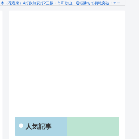
々木（花巻東）4打数無安打2三振・市和歌山、逆転勝ちで初戦突破！エー
RSS
人気記事