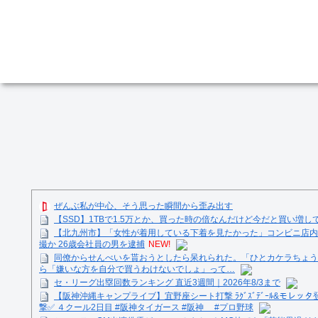
ぜんぶ私が中心、そう思った瞬間から歪み出す
【SSD】1TBで1.5万とか、買った時の倍なんだけど今だと買い増
【北九州市】「女性が着用している下着を見たかった」コンビニ店内
撮か 26歳会社員の男を逮捕
NEW!
同僚からせんべいを貰おうとしたら呆れられた。「ひとカケラちょう
ら「嫌いな方を自分で買うわけないでしょ」って…
セ・リーグ出塁回数ランキング 直近3週間｜2026年8/3まで
【阪神沖縄キャンプライブ】宜野座シート打撃 ﾗｸﾞｽﾞﾃﾞｰﾙ&モレッタ
撃✅ ４クール2日目 #阪神タイガース #阪神 #プロ野球