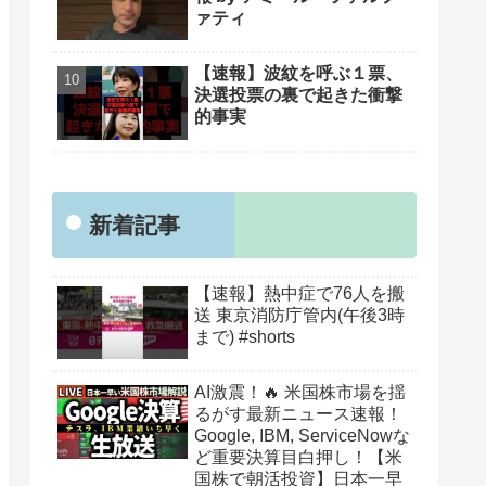
ァティ
【速報】波紋を呼ぶ１票、
決選投票の裏で起きた衝撃
的事実
新着記事
【速報】熱中症で76人を搬
送 東京消防庁管内(午後3時
まで) #shorts
AI激震！🔥 米国株市場を揺
るがす最新ニュース速報！
Google, IBM, ServiceNowな
ど重要決算目白押し！【米
国株で朝活投資】日本一早