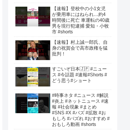
【速報】登校中の小1女児
が乗用車にはねられ…約4
時間後に死亡 車運転の40歳
男を現行犯逮捕 愛知・小牧
市 #shorts
【速報】村上誠一郎氏、自
身の祝賀会で高市政権を猛
批判！
すごいぞ日本🇯🇵 #ニュー
ス #今話題 #速報#Shorts #
どう思う#ショート
#時事ネタ #ニュース #解説
#炎上 #ネットニュース #速
報 #社会現象 #まとめ
#SNS #X #バズ #拡散 #お
もしろ #バズれ #おすすめ #
おもしろ動画 #shorts