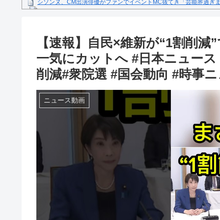
シソンヌ、CM出演俳優がファンでイベントMC抜てき「芸能界過ぎ
【動画】セレモニアルピッチ 菅原茉椰さん「とても悔しいです」7月
ス×千葉ロッテマリーンズ」
糖尿病になる原因、もしも糖尿病にかかってしまったら？
【速報】自民×維新が“1割削減”
【文春砲】松山千春のあの曲が……参院選自民候補の応援で公選法違
一気にカットへ #日本ニュース #
Powered by livedoor 相互RSS
削減#衆院選 #国会動向 #時事ニ
ニュース動画