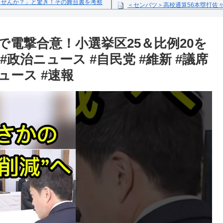
ませんか？」と驚き！その舞台裏を考察
＜センバツ＞高校通算56本塁打佐
ス米田が4失点完投
1日(火)「東北楽天ゴールデンイーグル
Powered by livedoor 相互
で電撃合意！小選挙区25＆比例20を
反の疑い
政治ニュース #自民党 #維新 #議席
ュース #速報