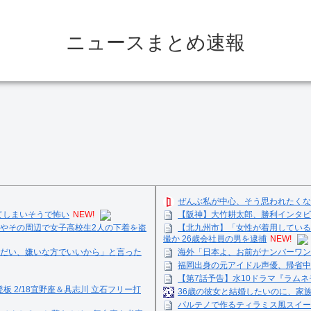
ニュースまとめ速報
ぜんぶ私が中心、そう思われたくな
してしまいそうで怖い
NEW!
【阪神】大竹耕太郎、勝利インタビ
やその周辺で女子高校生2人の下着を盗
【北九州市】「女性が着用している
撮か 26歳会社員の男を逮捕
NEW!
だい、嫌いな方でいいから」と言った
海外「日本よ、お前がナンバーワン
福岡出身の元アイドル声優、帰省中
【第7話予告】水10ドラマ『ラムネモ
登板 2/18宜野座＆具志川 立石フリー打
36歳の彼女と結婚したいのに、家
パルテノで作るティラミス風スイーツ☺