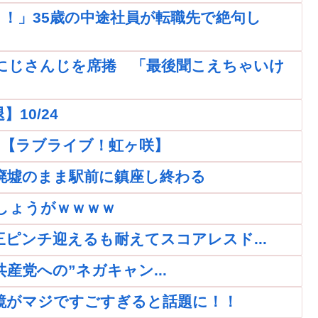
！」35歳の中途社員が転職先で絶句し
にじさんじを席捲 「最後聞こえちゃいけ
10/24
ｗｗ【ラブライブ！虹ヶ咲】
廃墟のまま駅前に鎮座し終わる
しょうがｗｗｗｗ
再三ピンチ迎えるも耐えてスコアレスド...
党への”ネガキャン...
鏡がマジですごすぎると話題に！！