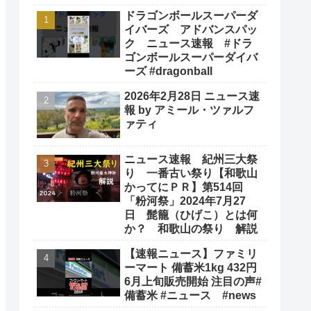
ドラゴンボールスーパーダ
イバーズ アドバンスパッ
ク ニュース速報 #ドラ
ゴンボールスーパーダイバ
ーズ #dragonball
2026年2月28日 ニュース速
報 by アミール・ツァルフ
ァティ
ニュース速報 紀州三大祭
り 一番古い祭り【和歌山
かってにＰＲ】第514回
「粉河祭」2024年7月27
日 髭籠（ひげこ）とは何
か？ 和歌山の祭り 解説
【速報ニュース】ファミリ
ーマート 備蓄米1kg 432円
6月上旬販売開始 注目の声#
備蓄米 #ニュース #news