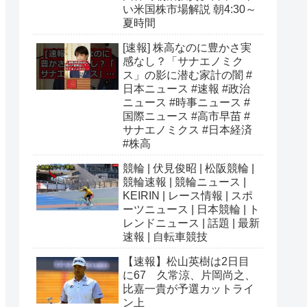
い米国株市場解説 朝4:30～
夏時間
[速報] 株高なのに豊かさ実
感なし？「サナエノミク
ス」の影に潜む家計の闇 #
日本ニュース #速報 #政治
ニュース #時事ニュース #
国際ニュース #高市早苗 #
サナエノミクス #日本経済
#株高
競輪 | 伏見俊昭 | 松阪競輪 |
競輪速報 | 競輪ニュース |
KEIRIN | レース情報 | スポ
ーツニュース | 日本競輪 | ト
レンドニュース | 話題 | 最新
速報 | 自転車競技
【速報】松山英樹は2日目
に67 久常涼、片岡尚之、
比嘉一貴が予選カットライ
ン上