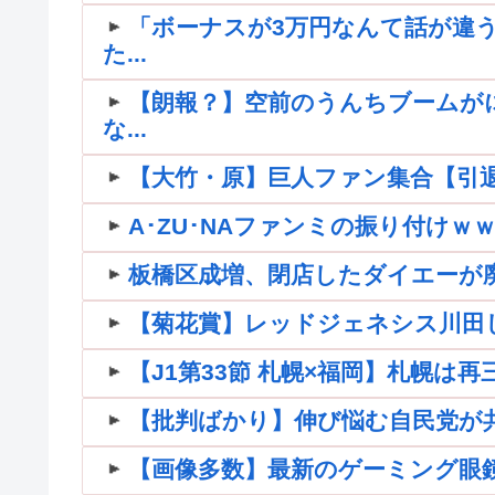
「ボーナスが3万円なんて話が違う
た...
【朗報？】空前のうんちブームが
な...
【大竹・原】巨人ファン集合【引退】
A･ZU･NAファンミの振り付け
板橋区成増、閉店したダイエーが
【菊花賞】レッドジェネシス川田
【J1第33節 札幌×福岡】札幌は
【批判ばかり】伸び悩む自民党が共産
【画像多数】最新のゲーミング眼