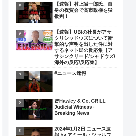
【速報】村上誠一郎氏、自
身の祝賀会で高市政権を猛
批判！
【速報】UBIの社長がアサ
クリシャドウズについて衝
撃的な声明を出した件に対
するネット民の反応集【ア
サシンクリード/シャドウズ/
海外の反応/反応集】
#ニュース速報
🚨Hawley & Co. GRILL
Judicial Witness ·
Breaking News
2024年1月2日 ニュース速
報 by アミール・ツァルフ