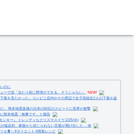
いのに
ューで涙「当たり前に野球ができる、そうじゃない」
NEW!
下着を見たかった」コンビニ店内やその周辺で女子高校生2人の下着を盗
だ」 熊本地震直後の日本の対応のスピードに世界が衝撃
に熊本地震「無事です」と報告
ンキー』 トレンディなクリスマスイヴ 2/25(水)
族が猛反対。家族から信じられない言葉が飛び出した… 他
️🍫✨ #ダイエット #簡単レシピ