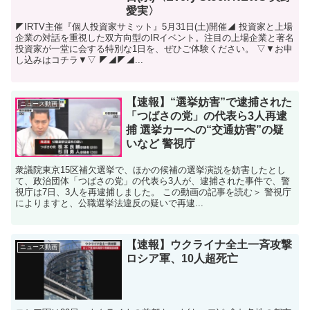
愛実〉
◤IRTV主催『個人投資家サミット』5月31日(土)開催◢ 投資家と上場
企業の対話を重視した双方向型のIRイベント。注目の上場企業と著名
投資家が一堂に会する特別な1日を、ぜひご体験ください。 ▽▼お申
し込みはコチラ▼▽ ◤◢◤◢...
【速報】“選挙妨害”で逮捕された
ニュース動画
「つばさの党」の代表ら3人再逮
捕 選挙カーへの“交通妨害”の疑
いなど 警視庁
衆議院東京15区補欠選挙で、ほかの候補の選挙演説を妨害したとし
て、政治団体「つばさの党」の代表ら3人が、逮捕された事件で、警
視庁は7日、3人を再逮捕しました。 この動画の記事を読む＞ 警視庁
によりますと、公職選挙法違反の疑いで再逮...
【速報】ウクライナ全土一斉攻撃
ニュース動画
ロシア軍、10人超死亡