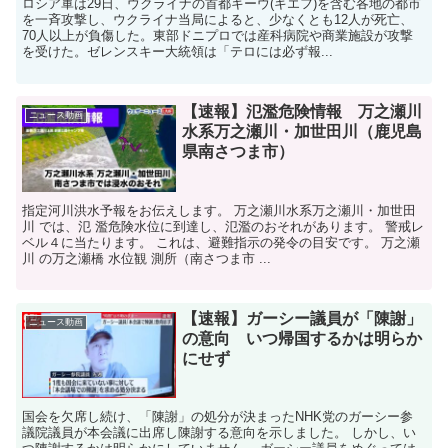
ロシア軍は29日、ウクライナの首都キーウ(キエフ)を含む各地の都市
を一斉攻撃し、ウクライナ当局によると、少なくとも12人が死亡、
70人以上が負傷した。東部ドニプロでは産科病院や商業施設が攻撃
を受けた。ゼレンスキー大統領は「テロには必ず報...
【速報】氾濫危険情報 万之瀬川
ニュース動画
水系万之瀬川・加世田川（鹿児島
県南さつま市）
指定河川洪水予報をお伝えします。 万之瀬川水系万之瀬川・加世田
川 では、氾 濫危険水位に到達し、氾濫のおそれがあります。 警戒レ
ベル４に当たります。 これは、避難指示の発令の目安です。 万之瀬
川 の万之瀬橋 水位観 測所（南さつま市 ...
【速報】ガーシー議員が「陳謝」
ニュース動画
の意向 いつ帰国するかは明らか
にせず
国会を欠席し続け、「陳謝」の処分が決まったNHK党のガーシー参
議院議員が本会議に出席し陳謝する意向を示しました。 しかし、い