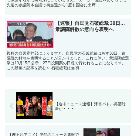
つ陳謝するかは明らかにしていません。 ガーシー議員をめぐっては
先週の参議院本会議で初当選から1度も国会に出席...
【速報】自民党石破総裁 30日…
ニュース動画
衆議院解散の意向を表明へ
複数の自民党幹部によりますと、自民党の石破総裁はあす30日、衆
議院の解散を表明することが分かりました。これに伴い、衆議院総選
挙は10月15日公示・27日投開票の日程で行われることになります。
この動画の記事を読む＞ 石破総裁は当初...
【途中ニュース速報】津貫バトル美酒対
決が・・・
【理不尽アニメ】突然のニュース速報で