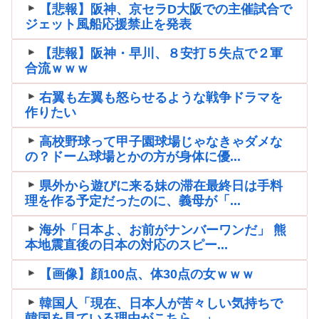
【悲報】阪神、京セラD大阪での主催試合で
ジェット風船応援禁止を発表
【悲報】阪神・早川、８安打５失点で２軍
合流ｗｗｗ
右翼も左翼も怒らせるような戦争ドラマを
作りたい
高校野球って甲子園球場じゃなきゃダメな
の？ドーム球場とかの方が身体に優...
県外から遊びに来る妹の滞在最終日は手料
理を作る予定だったのに、義母が「...
海外「日本よ、お前がナンバーワンだ」 熊
本地震直後の日本の対応のスピー...
【画像】顔100点、体30点の女ｗｗｗ
韓国人「現在、日本人が苦々しい気持ちで
韓国を見ている理由がこちら…」→...