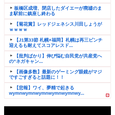
板橋区成増、閉店したダイエーが廃墟のま
ま駅前に鎮座し終わる
【菊花賞】レッドジェネシス川田しょうが
ｗｗｗｗ
【J1第33節 札幌×福岡】札幌は再三ピンチ
迎えるも耐えてスコアレスド...
【批判ばかり】伸び悩む自民党が共産党へ
の”ネガキャン...
【画像多数】最新のゲーミング眼鏡がマジ
ですごすぎると話題に！！
【悲報】ワイ、夢精で起きる
wymnwymnwymnwymnwymnwy...