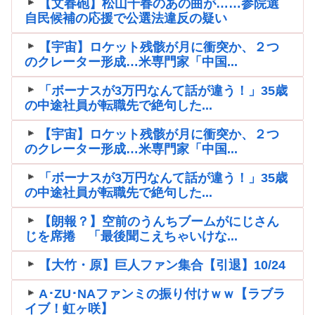
【文春砲】松山千春のあの曲が……参院選
自民候補の応援で公選法違反の疑い
【宇宙】ロケット残骸が月に衝突か、２つ
のクレーター形成…米専門家「中国...
「ボーナスが3万円なんて話が違う！」35歳
の中途社員が転職先で絶句した...
【宇宙】ロケット残骸が月に衝突か、２つ
のクレーター形成…米専門家「中国...
「ボーナスが3万円なんて話が違う！」35歳
の中途社員が転職先で絶句した...
【朗報？】空前のうんちブームがにじさん
じを席捲 「最後聞こえちゃいけな...
【大竹・原】巨人ファン集合【引退】10/24
A･ZU･NAファンミの振り付けｗｗ【ラブラ
イブ！虹ヶ咲】