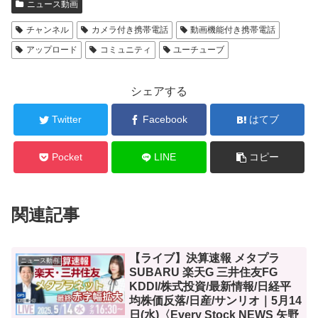
ニュース動画
チャンネル
カメラ付き携帯電話
動画機能付き携帯電話
アップロード
コミュニティ
ユーチューブ
シェアする
Twitter
Facebook
はてブ
Pocket
LINE
コピー
関連記事
【ライブ】決算速報 メタプラ
ニュース動画
SUBARU 楽天G 三井住友FG
KDDI/株式投資/最新情報/日経平
均株価反落/日産/サンリオ｜5月14
日(水)〈Every Stock NEWS 矢野