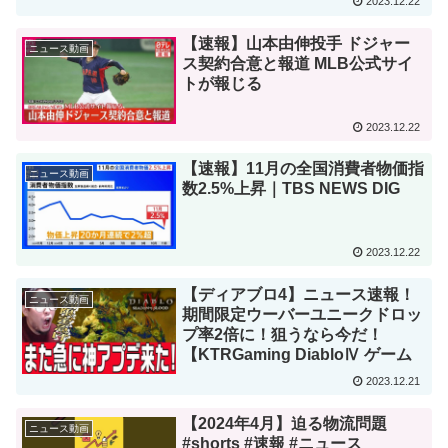
2023.12.22
【速報】山本由伸投手 ドジャー
ニュース動画
ス契約合意と報道 MLB公式サイ
トが報じる
2023.12.22
【速報】11月の全国消費者物価指
ニュース動画
数2.5%上昇｜TBS NEWS DIG
2023.12.22
【ディアブロ4】ニュース速報！
ニュース動画
期間限定ウーバーユニークドロッ
プ率2倍に！狙うなら今だ！
【KTRGaming DiabloⅣ ゲーム
2023.12.21
【2024年4月】迫る物流問題
ニュース動画
#shorts #速報 #ニュース