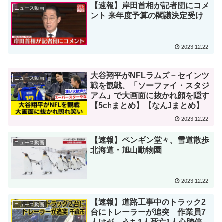
【速報】岸田首相が記者団にコメ
ニュース動画
ント 来年度予算の閣議決定受け
2023.12.22
大谷翔平がNFLラムズ－セインツ
ニュース動画
戦を観戦、「ソーファイ・スタジ
アム」で大画面に抜かれ顔を隠す
【5chまとめ】【なんJまとめ】
2023.12.22
【速報】ペンギン堂々、雪道散歩
ニュース動画
北海道・旭山動物園
2023.12.22
【速報】道路工事中のトラック2
ニュース動画
台にトレーラーが追突 作業員7
人けが うち1人死亡1人心肺停