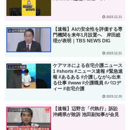
2023.12.21
【速報】AIの安全性を評価する専
ニュース動画
門機関を来年1月設置へ 岸田総
理が表明｜TBS NEWS DIG
2023.12.21
ケアマネによる在宅介護ニュース
ニュース動画
1 #shorts #ニュース速報 #緊急速
報 #あるある #介護しながら出来
る仕事 #www #介護職員 #パロデ
ィー #在宅介護
2023.12.20
【速報】辺野古「代執行」訴訟
ニュース動画
沖縄県が敗訴 池田副知事が会見