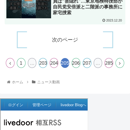
員は“雲隠れ”…東京地検特捜部が
自民党安倍派と二階派の事務所に
家宅捜索
2023.12.20
次のページ
205
1
…
203
204
206
207
…
285
ホーム
ニュース動画