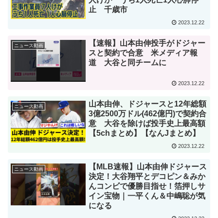
止 千歳市
2023.12.22
【速報】山本由伸投手がドジャー
ニュース動画
スと契約で合意 米メディア報
道 大谷と同チームに
2023.12.22
山本由伸、ドジャースと12年総額
ニュース動画
3億2500万ドル(462億円)で契約合
意 大谷を除けば投手史上最高額
【5chまとめ】【なんJまとめ】
2023.12.22
【MLB速報】山本由伸ドジャース
ニュース動画
決定！大谷翔平とデコピン＆みか
んコンビで優勝目指せ！箔押しサ
イン宝物｜一平くん＆中嶋聡が気
になる