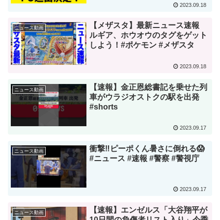
2023.09.18
【メザスタ】最新ニュース速報
ニュース動画
ルギア、ホウオウのタグをゲット
しよう！#ポケモン #メザスタ
2023.09.18
【速報】金正恩総書記を乗せた列
ニュース動画
車がウラジオストクの駅を出発
#shorts
2023.09.17
衝撃‼️ピーポくん暑さに倒れる😱
ニュース動画
#ニュース #速報 #警察 #警視庁
2023.09.17
【速報】エンゼルス「大谷翔平が
ニュース動画
10日間の負傷者リスト入り」今季