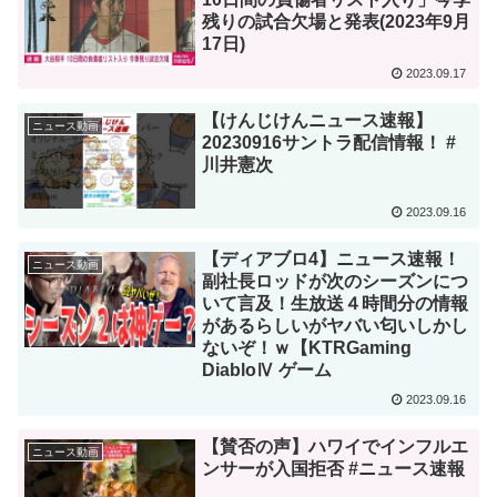
残りの試合欠場と発表(2023年9月
17日)
2023.09.17
【けんじけんニュース速報】
ニュース動画
20230916サントラ配信情報！ #
川井憲次
2023.09.16
【ディアブロ4】ニュース速報！
ニュース動画
副社長ロッドが次のシーズンにつ
いて言及！生放送４時間分の情報
があるらしいがヤバい匂いしかし
ないぞ！ｗ【KTRGaming
DiabloⅣ ゲーム
2023.09.16
【賛否の声】ハワイでインフルエ
ニュース動画
ンサーが入国拒否 #ニュース速報