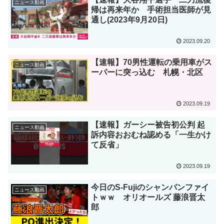
ニュース動画
帰は再来年か 手術担当医師が見
通し(2023年9月20日)
2023.09.20
【速報】70男性運転の乗用車がス
ニュース動画
ーパーに突っ込む 札幌・北区
2023.09.19
【速報】ガーシー被告初公判 起
ニュース動画
訴内容おおむね認める「一生かけ
て反省」
2023.09.19
今日のS-Fujiのシャンパンファイ
ニュース動画
トｗｗ オリオールズ 藤浪晋太
郎