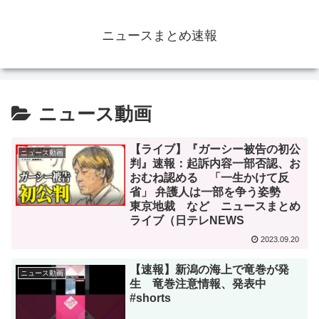
ニュースまとめ速報
ニュース動画
【ライブ】『ガーシー被告の初公
ニュース動画
判』速報：起訴内容一部否認、お
おむね認める 「一生かけて反
省」 弁護人は一部を争う姿勢
東京地裁 など ニュースまとめ
ライブ（日テレNEWS
2023.09.20
【速報】新潟の海上で竜巻が発
ニュース動画
生 竜巻注意情報、発表中
#shorts