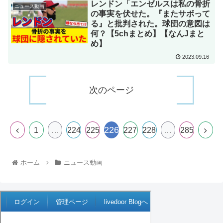
レンドン「エンゼルスは私の骨折
ニュース動画
の事実を伏せた。『またサボって
る』と批判された。球団の意図は
何？【5chまとめ】【なんJまと
め】
2023.09.16
次のページ
226
1
…
224
225
227
228
…
285
ホーム
ニュース動画