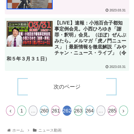
2023.03.31
【LIVE】速報：小池百合子都知
ニュース動画
事定例会見。小西ひろゆき「謝
罪・釈明」会見。（ほぼ）ぜんぶ
みたら。メルマガ「虎ノ門ニュー
ス」｜最新情報を徹底解説「みや
チャン・ニュース・ライブ」（令
和５年３月３１日）
2023.03.31
次のページ
262
1
…
260
261
263
264
…
285
ホーム
ニュース動画