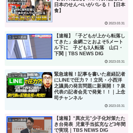
ニュース動画
日本のせんべいがバレる！【日本
食】
2023.03.31
【速報】「子どもが上から転落し
ニュース動画
てきた」金網ごとおよそ5メート
ル下に 子ども3人転落 山口・
下関｜TBS NEWS DIG
2023.03.31
緊急速報！記事を書いた産経記者
ニュース動画
にLINEで圧力？！立民・小西洋
之議員の発言問題に新展開！？泉
代表の記者会見で発覚！！｜上念
司チャンネル
2023.03.31
【速報】“異次元”少子化対策たた
ニュース動画
き台発表 児童手当拡充など3年間
で実現｜TBS NEWS DIG