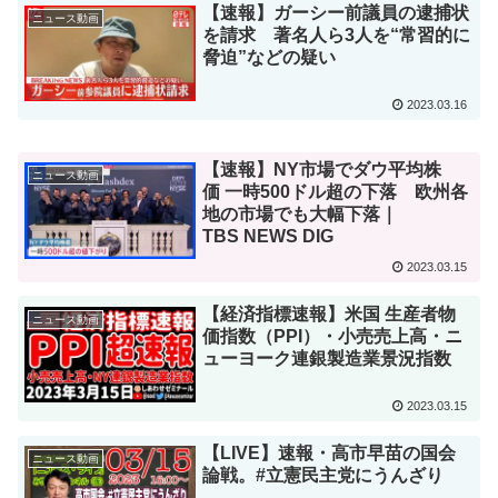
【速報】ガーシー前議員の逮捕状
ニュース動画
を請求 著名人ら3人を“常習的に
脅迫”などの疑い
2023.03.16
【速報】NY市場でダウ平均株
ニュース動画
価 一時500ドル超の下落 欧州各
地の市場でも大幅下落｜
TBS NEWS DIG
2023.03.15
【経済指標速報】米国 生産者物
ニュース動画
価指数（PPI）・小売売上高・ニ
ューヨーク連銀製造業景況指数
2023.03.15
【LIVE】速報・高市早苗の国会
ニュース動画
論戦。#立憲民主党にうんざり