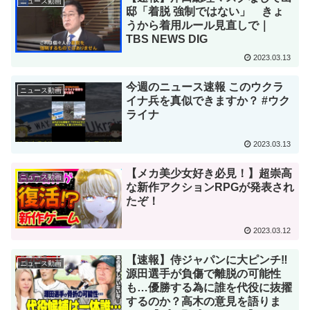
ニュース動画
邸「着脱 強制ではない」 きょ
うから着用ルール見直しで｜
TBS NEWS DIG
2023.03.13
今週のニュース速報 このウクラ
ニュース動画
イナ兵を真似できますか？ #ウク
ライナ
2023.03.13
【メカ美少女好き必見！】超崇高
ニュース動画
な新作アクションRPGが発表され
たぞ！
2023.03.12
【速報】侍ジャパンに大ピンチ‼︎
ニュース動画
源田選手が負傷で離脱の可能性
も…優勝する為に誰を代役に抜擢
するのか？高木の意見を語りま