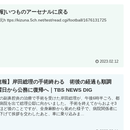
悲報]いつものアーセナルに戻る
 ttps://kizuna.5ch.net/test/read.cgi/football/1676131725
2023.02.12
速報】岸田総理の手術終わる 術後の経過も順調
日から公務に復帰へ｜TBS NEWS DIG
の副鼻腔炎の治療で手術を受けた岸田総理が、午後6時半ごろ、都
病院を出て総理公邸に向かいました。 手術を終えてからおよそ3
ほど後のことですが、全身麻酔から覚めた様子で、病院関係者に
下げて挨拶を交わしたあと、車に乗り込みま...