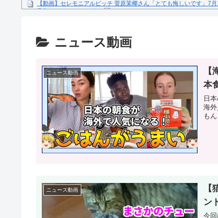
【動画】セレモニアルピッチ 菅原茉椰さん「とても悔しいです」7月
ス×千葉ロッテマリーンズ」
糖尿病になる原因、もしも糖尿病にかかってしまったら？
【文春砲】松山千春のあの曲が……参院選自民候補の応援で公選法違
ニュース動画
Powered by livedoor 相互RSS
【
ニュース動画
本
日本
海外
もん
【
ニュース動画
ン
今回