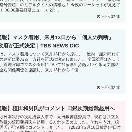
暗号資産）のリアルタイムの情報も！ 今夜のマーケットが見えて
 00:00重要経済ニュース 20:...
2023.02.10
速報】マスク着用、来月13日から「個人の判断」
政府が正式決定｜TBS NEWS DIG
は、マスク着用について来月13日から原則、「屋内・屋外問わず
の判断に委ねる」方針を正式に決定しました。 岸田総理はきょう
、総理官邸でマスク着用について加藤厚生労働大臣や永岡文部科
臣ら関係閣僚と協議し、来月13日から「個...
2023.02.10
速報】植田和男氏がコメント 日銀次期総裁起用へ
は日本銀行の次期総裁人事で、元日銀審議委員で、現在は共立女
教授の植田和男氏を起用する方針を固めました。それをうけ、植
男氏が記者団にコメントしました。 （2023年2月10日放送) #日本