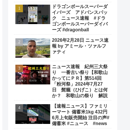
ドラゴンボールスーパーダ
イバーズ アドバンスパッ
ク ニュース速報 #ドラ
ゴンボールスーパーダイバ
ーズ #dragonball
2026年2月28日 ニュース速
報 by アミール・ツァルフ
ァティ
ニュース速報 紀州三大祭
り 一番古い祭り【和歌山
かってにＰＲ】第514回
「粉河祭」2024年7月27
日 髭籠（ひげこ）とは何
か？ 和歌山の祭り 解説
【速報ニュース】ファミリ
ーマート 備蓄米1kg 432円
6月上旬販売開始 注目の声#
備蓄米 #ニュース #news