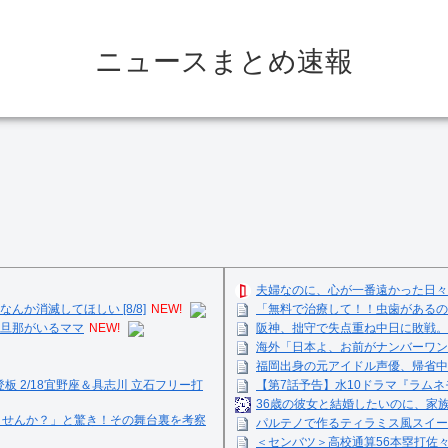
ニュースまとめ速報
夫婦なのに、心が一番遠かった日々
か消滅してほしい [8/8]
NEW!
「無料で治療して！！虫歯があるの
旦那がいるママ
NEW!
阪神、拙守で失点重ね中日に敗戦。
海外「日本よ、お前がナンバーワン
福岡出身の元アイドル声優、帰省中
登板 2/18宜野座＆具志川 立石フリー打
【第7話予告】水10ドラマ『ラムネモ
36歳の彼女と結婚したいのに、家
ませんか？」と驚き！その舞台裏を考察
パルテノで作るティラミス風スイーツ☺
＜センバツ＞高校通算56本塁打佐