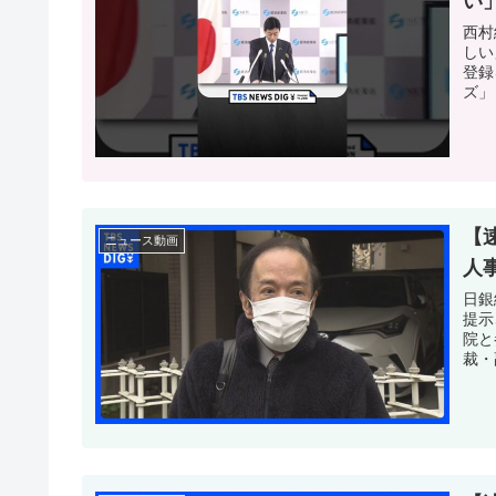
い」
西村
しい
登録
ズ」
【
ニュース動画
人事
日銀
提示
院と
裁・