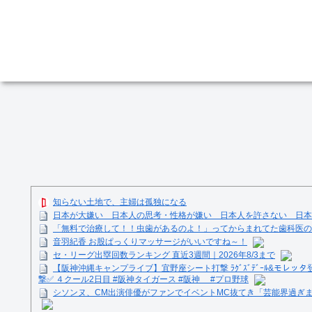
知らない土地で、主婦は孤独になる
日本が大嫌い 日本人の思考・性格が嫌い 日本人を許さない 日本なん
「無料で治療して！！虫歯があるのよ！」ってからまれてた歯科医の
音羽紀香 お股ぱっくりマッサージがいいですね～！
セ・リーグ出塁回数ランキング 直近3週間｜2026年8/3まで
【阪神沖縄キャンプライブ】宜野座シート打撃 ﾗｸﾞｽﾞﾃﾞｰﾙ&モレッタ
撃✅ ４クール2日目 #阪神タイガース #阪神 #プロ野球
シソンヌ、CM出演俳優がファンでイベントMC抜てき「芸能界過ぎ