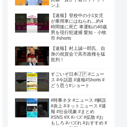
ン上
【速報】登校中の小1女児
が乗用車にはねられ…約4
時間後に死亡 車運転の40歳
男を現行犯逮捕 愛知・小牧
市 #shorts
【速報】村上誠一郎氏、自
身の祝賀会で高市政権を猛
批判！
すごいぞ日本🇯🇵 #ニュー
ス #今話題 #速報#Shorts #
どう思う#ショート
#時事ネタ #ニュース #解説
#炎上 #ネットニュース #速
報 #社会現象 #まとめ
#SNS #X #バズ #拡散 #お
もしろ #バズれ #おすすめ #