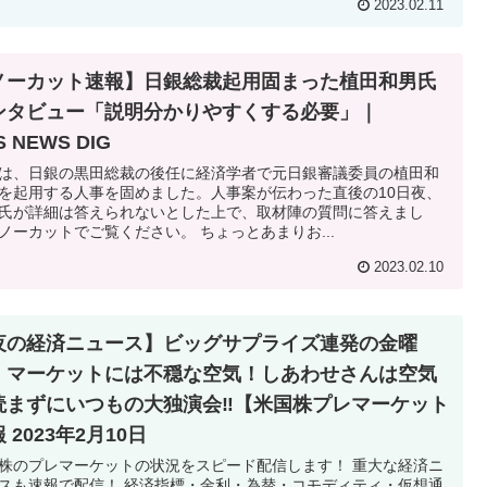
2023.02.11
ノーカット速報】日銀総裁起用固まった植田和男氏
ンタビュー「説明分かりやすくする必要」｜
S NEWS DIG
は、日銀の黒田総裁の後任に経済学者で元日銀審議委員の植田和
を起用する人事を固めました。人事案が伝わった直後の10日夜、
氏が詳細は答えられないとした上で、取材陣の質問に答えまし
ノーカットでご覧ください。 ちょっとあまりお...
2023.02.10
夜の経済ニュース】ビッグサプライズ連発の金曜
！マーケットには不穏な空気！しあわせさんは空気
読まずにいつもの大独演会‼【米国株プレマーケット
 2023年2月10日
株のプレマーケットの状況をスピード配信します！ 重大な経済ニ
スも速報で配信！ 経済指標・金利・為替・コモディティ・仮想通