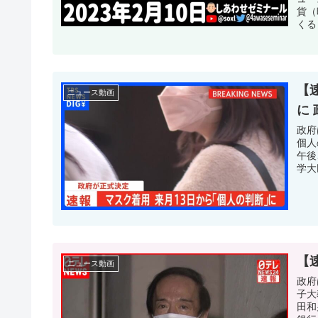
貨（
くる！
【
ニュース動画
に 
政府
個人
午後
学大
【
ニュース動画
政府
子大
田和