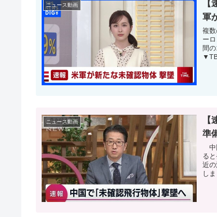
【
ニュース動画
軍が
複数
ーロ
間の
▼T
【
ニュース動画
準備
中国
ると
近の
しま