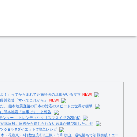
よ！」ってからまれてた歯科医の旦那がいるママ
NEW!
藤川監督「すべてこれから」
NEW!
だ」 熊本地震直後の日本の対応のスピードに世界が衝撃
に熊本地震「無事です」と報告
ンキー』 トレンディなクリスマスイヴ 2/25(水)
族が猛反対。家族から信じられない言葉が飛び出した… 他
️🍫✨ #ダイエット #簡単レシピ
々木（花巻東）4打数無安打2三振・市和歌山、逆転勝ちで初戦突破！エー