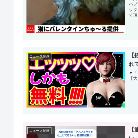
ハプ
ッタ
て頂
【
ニュース動画
れ
▼「
【大
【
ニュース動画