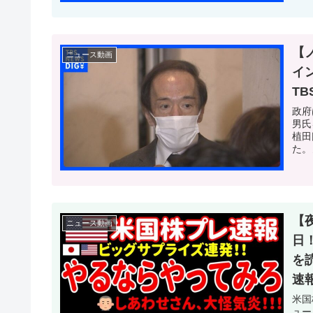
【
ニュース動画
イ
TB
政府
男氏
植田
た。
【
ニュース動画
日
を
速報
米国
ュー