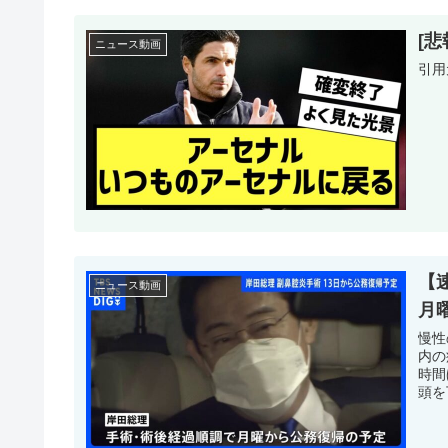
[
ニュース動画
引用元h
【
ニュース動画
月曜
慢性
内の
時間
頭を