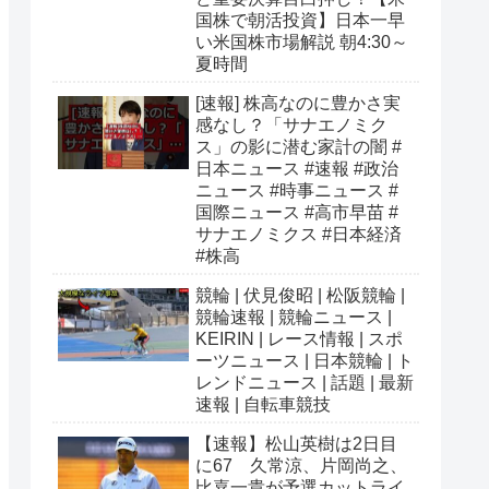
国株で朝活投資】日本一早
い米国株市場解説 朝4:30～
夏時間
[速報] 株高なのに豊かさ実
感なし？「サナエノミク
ス」の影に潜む家計の闇 #
日本ニュース #速報 #政治
ニュース #時事ニュース #
国際ニュース #高市早苗 #
サナエノミクス #日本経済
#株高
競輪 | 伏見俊昭 | 松阪競輪 |
競輪速報 | 競輪ニュース |
KEIRIN | レース情報 | スポ
ーツニュース | 日本競輪 | ト
レンドニュース | 話題 | 最新
速報 | 自転車競技
【速報】松山英樹は2日目
に67 久常涼、片岡尚之、
比嘉一貴が予選カットライ