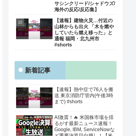
サシンクリード/シャドウズ/
海外の反応/反応集】
【速報】建物火災…付近の
山林からも出火 「木を燃や
していたら燃え移った」と
通報 福岡・北九州市
#shorts
新着記事
【速報】熱中症で76人を搬
送 東京消防庁管内(午後3時
まで) #shorts
AI激震！🔥 米国株市場を揺
るがす最新ニュース速報！
Google, IBM, ServiceNowな
ど重要決算目白押し！【米