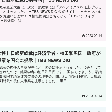
日銀新総裁に期待感 | TBS NEWS DIG
経済産業大臣は、次の日銀総裁には「アベノミクスを仕上げてほ
」と述べました。 ▼TBS NEWS DIG 公式サイト ▼チャンネル
をお願いします！ ▼情報提供はこちらから「TBSインサイダー
 ▼映像提供はこち...
2023.02.14
速報】日銀新総裁は経済学者・植田和男氏 政府が
案を国会に提示｜TBS NEWS DIG
総裁の後任人事案が先ほど、国会に提示されました。後任として
されたのは、経済学者の植田和男氏です。 国会ではきょう、衆議
参議院で議院運営委員会の理事会が開かれ、官房副長官が日銀総
副総裁の後任人事案を提示しました。 黒田...
2023.02.14