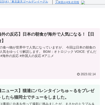
1日(火)「東北楽天ゴールデンイーグル
ス米田が4失点完投
Powered by livedoor 相互
反の疑い
海外の反応】日本の朝食が海外で人気になる！【日
食】
の食べ物が世界中で人気になっていますが、 今回は日本の朝食の
人気をゆっくり解説します。 BGM：オトロジック VOICE: ずんだ
 #海外の反応 #外国人の反応 #アニメ
2023.02.14
猫ニュース】猫達にバレンタインちゅ～るをプレゼ
トしたら猫同士でチューをしました。
は事前に台本を作って撮影に挑みましたが、まさかのトラブル＆